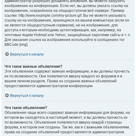
администратор разрешил добавлять вложения, вы можете загрузить
изображение на конференцию. Если нет, вы должны указать ссылку на
изображение, сохранённое на общедоступном веб-сервере. Пример
ссылки: http://www.example.com/my-picture.gif. Вы не можете указывать
ссылку ни на изображения, хранящиеся на вашем компьютере (если он
не является общедоступным сервером), ни на изображения, для
доступа к которым необходима аутентификация, как, например, на
почтовые ящики Hotmail или Yahoo, защищённые паролями сайты и т. п.
Для указания ссылок на изображения используйте в сообщениях тег
BBCode [img].
Вернуться к началу
Что такое важные объявления?
Эти объявления содержат важную информацию, и вы должны прочесть
их по возможности. Они появляются вверху каждого из форумов и в
вашем личном разделе. Права на создание важных объявлений
предоставляются администратором конференции.
Вернуться к началу
Что такое объявления?
Объявления чаще всего содержат важную информацию для форума, на
котором вы находитесь в настоящий момент, и вы должны прочесть их
по возможности. Объявления появляются вверху каждой страницы
форума, в котором они созданы. Так же, как и с важными объявлениями,
права на создание объявлений предоставляются администратором.