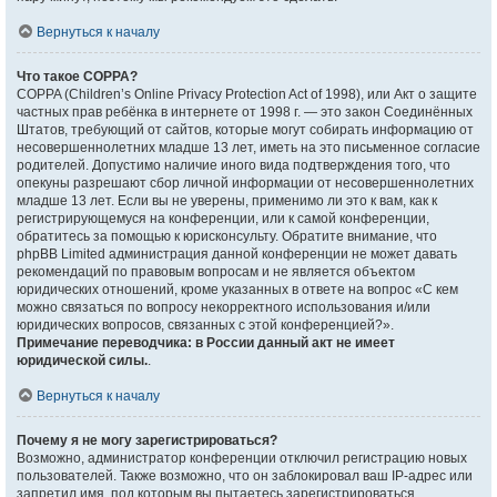
Вернуться к началу
Что такое COPPA?
COPPA (Children’s Online Privacy Protection Act of 1998), или Акт о защите
частных прав ребёнка в интернете от 1998 г. — это закон Соединённых
Штатов, требующий от сайтов, которые могут собирать информацию от
несовершеннолетних младше 13 лет, иметь на это письменное согласие
родителей. Допустимо наличие иного вида подтверждения того, что
опекуны разрешают сбор личной информации от несовершеннолетних
младше 13 лет. Если вы не уверены, применимо ли это к вам, как к
регистрирующемуся на конференции, или к самой конференции,
обратитесь за помощью к юрисконсульту. Обратите внимание, что
phpBB Limited администрация данной конференции не может давать
рекомендаций по правовым вопросам и не является объектом
юридических отношений, кроме указанных в ответе на вопрос «С кем
можно связаться по вопросу некорректного использования и/или
юридических вопросов, связанных с этой конференцией?».
Примечание переводчика: в России данный акт не имеет
юридической силы.
.
Вернуться к началу
Почему я не могу зарегистрироваться?
Возможно, администратор конференции отключил регистрацию новых
пользователей. Также возможно, что он заблокировал ваш IP-адрес или
запретил имя, под которым вы пытаетесь зарегистрироваться.