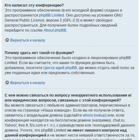
Кто написал эту конференцию?
Это программное обеспечение (в его исходной форме) создано и
распространяется
phpBB Limited
. Оно доступно на условиях GNU
General Public Licence, версии 2 (GPL-2.0) и может свободно
распространяться. Для получения более подробных сведений
перейдите по ссылке
About phpBB
.
Вернуться к началу
Почему здесь нет такой-то функции?
Это программное обеспечение было создано и лицензировано phpBB
Limited. Если вы считаете, что какая-то функция должна быть
добавлена, посетите
Центр идей phpBB
, где можно отдать свой голос за
уже поданные идеи или предложить собственные.
Вернуться к началу
С кем можно связаться по вопросу некорректного использования и/
или юридических вопросов, связанных с этой конференцией?
Вы можете связаться с любым из администраторов, перечисленных в
списке на странице «Наша команда». Если вы не получили ответа,
свяжитесь с владельцем домена (сделайте
whois lookup
) или, если
конференция находится на бесплатном домене (например, chat.ru,
Yahoo!, free.fr, f2s.com и т. п.), с руководством или техподдержкой данного
домена. Учтите, что phpBB Limited
не имеет никакого контроля над
данной конференцией
и не может нести никакой ответственности за то,