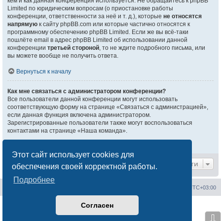
кем и как данная конференция используется. Не обращайтесь к phpBB
Limited по юридическим вопросам (о приостановке работы
конференции, ответственности за неё и т. д.), которые
не относятся
напрямую
к сайту phpBB.com или которые частично относятся к
программному обеспечению phpBB Limited. Если же вы всё-таки
пошлёте email в адрес phpBB Limited об использовании данной
конференции
третьей стороной
, то не ждите подробного письма, или
вы можете вообще не получить ответа.
Вернуться к началу
Как мне связаться с администратором конференции?
Все пользователи данной конференции могут использовать
соответствующую форму на странице «Связаться с администрацией»,
если данная функция включена администратором.
Зарегистрированные пользователи также могут воспользоваться
контактами на странице «Наша команда».
Вернуться к началу
Этот сайт использует cookies для
Перейти
обеспечения своей корректной работы.
Подробнее
Сайт менторов
Форум менторов
Часовой пояс:
UTC+03:00
Согласен
Создано на основе
phpBB
® Forum Software © phpBB Limited
Русская поддержка phpBB
⇩