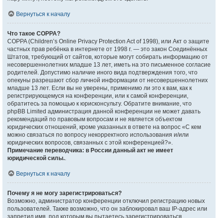
Вернуться к началу
Что такое COPPA?
COPPA (Children’s Online Privacy Protection Act of 1998), или Акт о защите
частных прав ребёнка в интернете от 1998 г. — это закон Соединённых
Штатов, требующий от сайтов, которые могут собирать информацию от
несовершеннолетних младше 13 лет, иметь на это письменное согласие
родителей. Допустимо наличие иного вида подтверждения того, что
опекуны разрешают сбор личной информации от несовершеннолетних
младше 13 лет. Если вы не уверены, применимо ли это к вам, как к
регистрирующемуся на конференции, или к самой конференции,
обратитесь за помощью к юрисконсульту. Обратите внимание, что
phpBB Limited администрация данной конференции не может давать
рекомендаций по правовым вопросам и не является объектом
юридических отношений, кроме указанных в ответе на вопрос «С кем
можно связаться по вопросу некорректного использования и/или
юридических вопросов, связанных с этой конференцией?».
Примечание переводчика: в России данный акт не имеет
юридической силы.
.
Вернуться к началу
Почему я не могу зарегистрироваться?
Возможно, администратор конференции отключил регистрацию новых
пользователей. Также возможно, что он заблокировал ваш IP-адрес или
запретил имя, под которым вы пытаетесь зарегистрироваться.