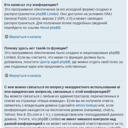
Кто написал эту конференцию?
Это программное обеспечение (в его исходной форме) создано и
распространяется
phpBB Limited
. Оно доступно на условиях GNU
General Public Licence, версии 2 (GPL-2.0) и может свободно
распространяться. Для получения более подробных сведений
перейдите по ссылке
About phpBB
.
Вернуться к началу
Почему здесь нет такой-то функции?
Это программное обеспечение было создано и лицензировано phpBB
Limited. Если вы считаете, что какая-то функция должна быть
добавлена, посетите
Центр идей phpBB
, где можно отдать свой голос за
уже поданные идеи или предложить собственные.
Вернуться к началу
С кем можно связаться по вопросу некорректного использования и/
или юридических вопросов, связанных с этой конференцией?
Вы можете связаться с любым из администраторов, перечисленных в
списке на странице «Наша команда». Если вы не получили ответа,
свяжитесь с владельцем домена (сделайте
whois lookup
) или, если
конференция находится на бесплатном домене (например, chat.ru,
Yahoo!, free.fr, f2s.com и т. п.), с руководством или техподдержкой данного
домена. Учтите, что phpBB Limited
не имеет никакого контроля над
данной конференцией
и не может нести никакой ответственности за то,