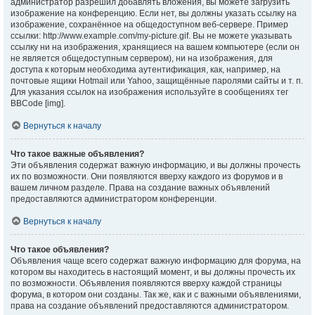
администратор разрешил добавлять вложения, вы можете загрузить
изображение на конференцию. Если нет, вы должны указать ссылку на
изображение, сохранённое на общедоступном веб-сервере. Пример
ссылки: http://www.example.com/my-picture.gif. Вы не можете указывать
ссылку ни на изображения, хранящиеся на вашем компьютере (если он
не является общедоступным сервером), ни на изображения, для
доступа к которым необходима аутентификация, как, например, на
почтовые ящики Hotmail или Yahoo, защищённые паролями сайты и т. п.
Для указания ссылок на изображения используйте в сообщениях тег
BBCode [img].
Вернуться к началу
Что такое важные объявления?
Эти объявления содержат важную информацию, и вы должны прочесть
их по возможности. Они появляются вверху каждого из форумов и в
вашем личном разделе. Права на создание важных объявлений
предоставляются администратором конференции.
Вернуться к началу
Что такое объявления?
Объявления чаще всего содержат важную информацию для форума, на
котором вы находитесь в настоящий момент, и вы должны прочесть их
по возможности. Объявления появляются вверху каждой страницы
форума, в котором они созданы. Так же, как и с важными объявлениями,
права на создание объявлений предоставляются администратором.