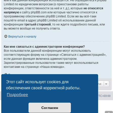
кем и как данная конференция используется. Не обращайтесь к phpBB
Limited по юридическим вопросам (о приостановке работы
конференции, ответственности за неё и т. д.), которые
не относятся
напрямую
к сайту phpBB.com или которые частично относятся к
программному обеспечению phpBB Limited. Если же вы всё-таки
пошлёте email в адрес phpBB Limited об использовании данной
конференции
третьей стороной
, то не ждите подробного письма, или
вы можете вообще не получить ответа.
Вернуться к началу
Как мне связаться с администратором конференции?
Все пользователи данной конференции могут использовать
соответствующую форму на странице «Связаться с администрацией»,
если данная функция включена администратором.
Зарегистрированные пользователи также могут воспользоваться
контактами на странице «Наша команда».
Вернуться к началу
Этот сайт использует cookies для
Перейти
обеспечения своей корректной работы.
Подробнее
Сайт менторов
Форум менторов
Часовой пояс:
UTC+03:00
Создано на основе
phpBB
® Forum Software © phpBB Limited
Согласен
Русская поддержка phpBB