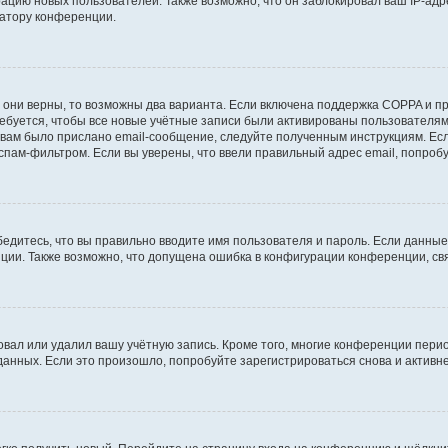
цию новых пользователей. Также возможно, что он заблокировал ваш IP-адр
ратору конференции.
 они верны, то возможны два варианта. Если включена поддержка COPPA и при
буется, чтобы все новые учётные записи были активированы пользователями
вам было прислано email-сообщение, следуйте полученным инструкциям. Если
спам-фильтром. Если вы уверены, что ввели правильный адрес email, попроб
едитесь, что вы правильно вводите имя пользователя и пароль. Если данны
нции. Также возможно, что допущена ошибка в конфигурации конференции, с
овал или удалил вашу учётную запись. Кроме того, многие конференции пери
нных. Если это произошло, попробуйте зарегистрироваться снова и активнее