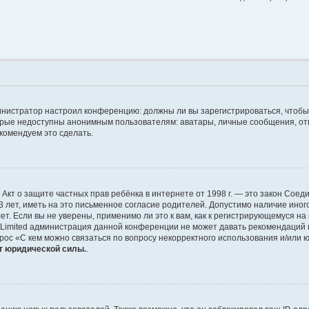
администратор настроил конференцию: должны ли вы зарегистрироваться, чтоб
ые недоступны анонимным пользователям: аватары, личные сообщения, отправ
екомендуем это сделать.
 или Акт о защите частных прав ребёнка в интернете от 1998 г. — это закон С
ет, иметь на это письменное согласие родителей. Допустимо наличие иного
 Если вы не уверены, применимо ли это к вам, как к регистрирующемуся на
 Limited администрация данной конференции не может давать рекомендаций 
рос «С кем можно связаться по вопросу некорректного использования и/или 
т юридической силы.
.