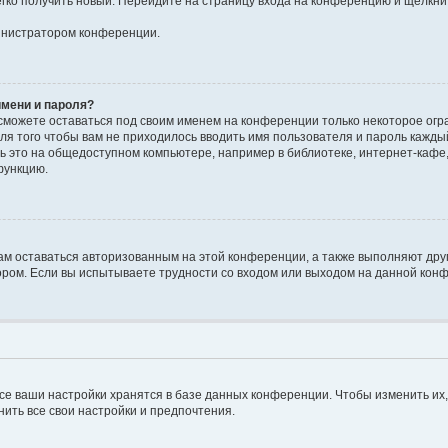
егко получить новый. Перейдите на страницу входа на конференцию и щёлкни
министратором конференции.
имени и пароля?
 сможете оставаться под своим именем на конференции только некоторое огра
Для того чтобы вам не приходилось вводить имя пользователя и пароль кажд
 это на общедоступном компьютере, например в библиотеке, интернет-кафе, у
функцию.
вам оставаться авторизованным на этой конференции, а также выполняют дру
ром. Если вы испытываете трудности со входом или выходом на данной конф
се ваши настройки хранятся в базе данных конференции. Чтобы изменить их
нить все свои настройки и предпочтения.