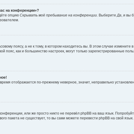
йчас на конференции»?
йдёте опцию
Скрывать моё пребывание на конференции
. Выберите
Да
, и вы
ьзователем.
вому поясу, а не к тому, в котором находитесь вы. В этом случае измените в
совой пояс, как и большинство настроек, могут только зарегистрированные пол
ное!
о время отображается по-прежнему неверное, значит, неправильно установле
конференции, или же просто никто не перевёл phpBB на ваш язык. Попробуйт
ового пакета не существует, то вы сами можете перевести phpBB на свой яз