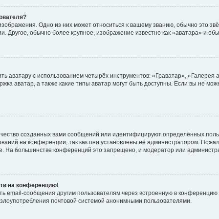
зователя?
зображения. Одно из них может относиться к вашему званию, обычно это звёз
и. Другое, обычно более крупное, изображение известно как «аватара» и обы
ть аватару с использованием четырёх инструментов: «Граватар», «Галерея 
ржка аватар, а также какие типы аватар могут быть доступны. Если вы не мо
чество созданных вами сообщений или идентифицируют определённых польз
ваний на конференции, так как они установлены её администратором. Пожа
ие. На большинстве конференций это запрещено, и модератор или администр
йти на конференцию!
ть email-сообщения другим пользователям через встроенную в конференцию 
ь злоупотребления почтовой системой анонимными пользователями.