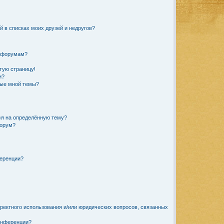
й в списках моих друзей и недругов?
и форумам?
стую страницу!
и?
ные мной темы?
ся на определённую тему?
форум?
ференции?
рректного использования и/или юридических вопросов, связанных
онференции?