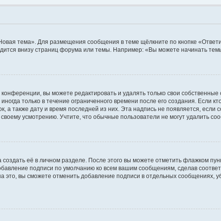
Новая тема». Для размещения сообщения в теме щёлкните по кнопке «Ответи
дится внизу страниц форума или темы. Например: «Вы можете начинать темы
конференции, вы можете редактировать и удалять только свои собственные
ногда только в течение ограниченного времени после его создания. Если кто
к, а также дату и время последней из них. Эта надпись не появляется, есл
своему усмотрению. Учтите, что обычные пользователи не могут удалить сооб
 создать её в личном разделе. После этого вы можете отметить флажком пун
добавление подписи по умолчанию ко всем вашим сообщениям, сделав соотв
на это, вы сможете отменить добавление подписи в отдельных сообщениях, 