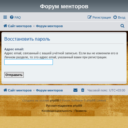
Форум менторов
FAQ
Регистрация
Вход
П
Сайт менторов
Форум менторов
о
Восстановить пароль
и
с
Адрес email:
Адрес email, связанный с вашей учётной записью. Если вы не изменили его в
к
Личном разделе, то это адрес email, указанный вами при регистрации.
Сайт менторов
Форум менторов
Часовой пояс:
UTC+03:00
Создано на основе
phpBB
® Forum Software © phpBB Limited
Русская поддержка phpBB
Конфиденциальность
|
Правила