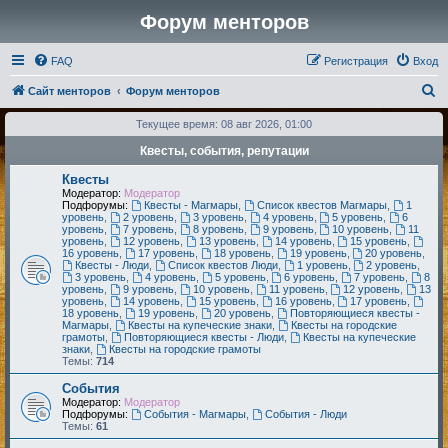
Форум менторов
FAQ
Регистрация
Вход
П
Сайт менторов
Форум менторов
о
Текущее время: 08 авг 2026, 01:00
и
Квесты, события, репутации
с
Квесты
к
Модератор:
Модератор
Подфорумы:
Квесты - Магмары
,
Список квестов Магмары
,
1
уровень
,
2 уровень
,
3 уровень
,
4 уровень
,
5 уровень
,
6
уровень
,
7 уровень
,
8 уровень
,
9 уровень
,
10 уровень
,
11
уровень
,
12 уровень
,
13 уровень
,
14 уровень
,
15 уровень
,
16 уровень
,
17 уровень
,
18 уровень
,
19 уровень
,
20 уровень
,
Квесты - Люди
,
Список квестов Люди
,
1 уровень
,
2 уровень
,
3 уровень
,
4 уровень
,
5 уровень
,
6 уровень
,
7 уровень
,
8
уровень
,
9 уровень
,
10 уровень
,
11 уровень
,
12 уровень
,
13
уровень
,
14 уровень
,
15 уровень
,
16 уровень
,
17 уровень
,
18 уровень
,
19 уровень
,
20 уровень
,
Повторяющиеся квесты -
Магмары
,
Квесты на купеческие знаки
,
Квесты на городские
грамоты
,
Повторяющиеся квесты - Люди
,
Квесты на купеческие
знаки
,
Квесты на городские грамоты
Темы:
714
События
Модератор:
Модератор
Подфорумы:
События - Магмары
,
События - Люди
Темы:
61