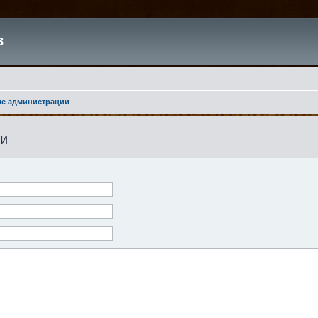
в
ие администрации
ии