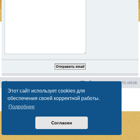
Сайт менторов
Форум менторов
Часовой пояс:
UTC+03:00
Этот сайт использует cookies для
Создано на основе
phpBB
® Forum Software © phpBB Limited
обеспечения своей корректной работы.
Русская поддержка phpBB
Конфиденциальность
|
Правила
Подробнее
Согласен