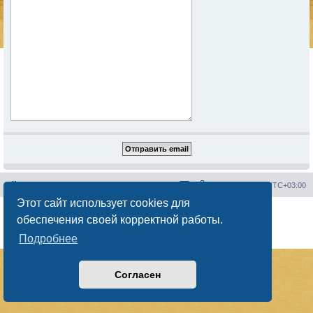
Сайт менторов
Форум менторов
Часовой пояс:
UTC+03:00
Этот сайт использует cookies для
Создано на основе
phpBB
® Forum Software © phpBB Limited
обеспечения своей корректной работы.
Русская поддержка phpBB
Конфиденциальность
|
Правила
Подробнее
Согласен