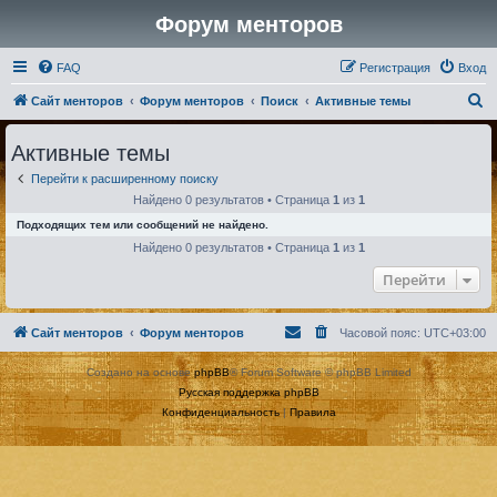
Форум менторов
FAQ
Регистрация
Вход
П
Сайт менторов
Форум менторов
Поиск
Активные темы
о
Активные темы
и
Перейти к расширенному поиску
с
Найдено 0 результатов • Страница
1
из
1
к
Подходящих тем или сообщений не найдено.
Найдено 0 результатов • Страница
1
из
1
Перейти
Сайт менторов
Форум менторов
Часовой пояс:
UTC+03:00
Создано на основе
phpBB
® Forum Software © phpBB Limited
Русская поддержка phpBB
Конфиденциальность
|
Правила