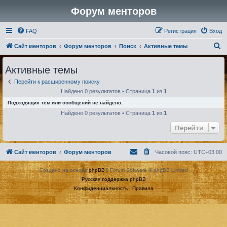
Форум менторов
FAQ
Регистрация
Вход
П
Сайт менторов
Форум менторов
Поиск
Активные темы
о
Активные темы
и
Перейти к расширенному поиску
с
Найдено 0 результатов • Страница
1
из
1
к
Подходящих тем или сообщений не найдено.
Найдено 0 результатов • Страница
1
из
1
Перейти
Сайт менторов
Форум менторов
Часовой пояс:
UTC+03:00
Создано на основе
phpBB
® Forum Software © phpBB Limited
Русская поддержка phpBB
Конфиденциальность
|
Правила