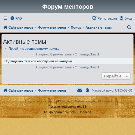
Форум менторов
FAQ
Регистрация
Вход
П
Сайт менторов
Форум менторов
Поиск
Активные темы
о
Активные темы
и
Перейти к расширенному поиску
с
Найдено 0 результатов • Страница
1
из
1
к
Подходящих тем или сообщений не найдено.
Найдено 0 результатов • Страница
1
из
1
Перейти
Сайт менторов
Форум менторов
Часовой пояс:
UTC+03:00
Создано на основе
phpBB
® Forum Software © phpBB Limited
Русская поддержка phpBB
Конфиденциальность
|
Правила