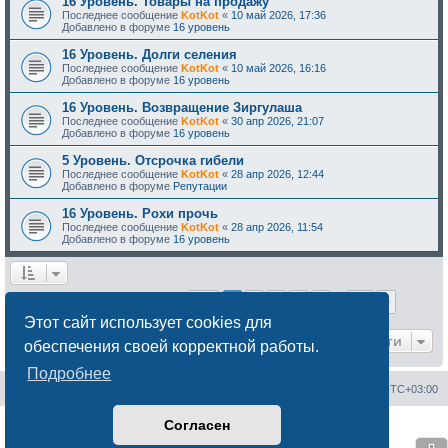
16 Уровень. Товары на продажу
Последнее сообщение
KotKot
«
10 май 2026, 17:36
Добавлено в форуме
16 уровень
16 Уровень. Долги селения
Последнее сообщение
KotKot
«
10 май 2026, 16:16
Добавлено в форуме
16 уровень
16 Уровень. Возвращение Зиргулаша
Последнее сообщение
KotKot
«
30 апр 2026, 21:07
Добавлено в форуме
16 уровень
5 Уровень. Отсрочка гибели
Последнее сообщение
KotKot
«
28 апр 2026, 12:44
Добавлено в форуме
Репутации
16 Уровень. Рохи прочь
Последнее сообщение
KotKot
«
28 апр 2026, 11:54
Добавлено в форуме
16 уровень
Страница
1
из
22
1
2
3
4
5
22
След.
Найдено 527 результатов
…
Этот сайт использует cookies для
Перейти
обеспечения своей корректной работы.
Подробнее
Сайт менторов
Форум менторов
Часовой пояс:
UTC+03:00
Согласен
Создано на основе
phpBB
® Forum Software © phpBB Limited
Русская поддержка phpBB