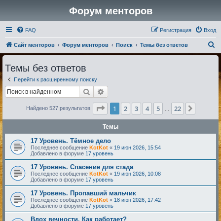
Форум менторов
FAQ
Регистрация
Вход
П
Сайт менторов
Форум менторов
Поиск
Темы без ответов
о
Темы без ответов
и
Перейти к расширенному поиску
с
Поиск
Расширенный поиск
к
Страница
1
из
22
1
2
3
4
5
22
След.
Найдено 527 результатов
…
Темы
17 Уровень. Тёмное дело
Последнее сообщение
KotKot
«
19 июн 2026, 15:54
Добавлено в форуме
17 уровень
17 Уровень. Спасение для стада
Последнее сообщение
KotKot
«
19 июн 2026, 10:08
Добавлено в форуме
17 уровень
17 Уровень. Пропавший мальчик
Последнее сообщение
KotKot
«
18 июн 2026, 17:42
Добавлено в форуме
17 уровень
Вдох вечности. Как работает?