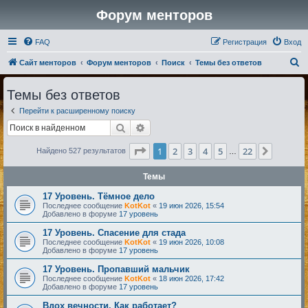
Форум менторов
FAQ
Регистрация
Вход
П
Сайт менторов
Форум менторов
Поиск
Темы без ответов
о
Темы без ответов
и
Перейти к расширенному поиску
с
Поиск
Расширенный поиск
к
Страница
1
из
22
1
2
3
4
5
22
След.
Найдено 527 результатов
…
Темы
17 Уровень. Тёмное дело
Последнее сообщение
KotKot
«
19 июн 2026, 15:54
Добавлено в форуме
17 уровень
17 Уровень. Спасение для стада
Последнее сообщение
KotKot
«
19 июн 2026, 10:08
Добавлено в форуме
17 уровень
17 Уровень. Пропавший мальчик
Последнее сообщение
KotKot
«
18 июн 2026, 17:42
Добавлено в форуме
17 уровень
Вдох вечности. Как работает?