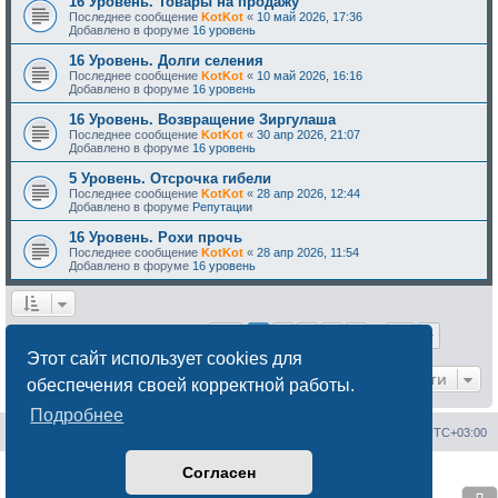
16 Уровень. Товары на продажу
Последнее сообщение
KotKot
«
10 май 2026, 17:36
Добавлено в форуме
16 уровень
16 Уровень. Долги селения
Последнее сообщение
KotKot
«
10 май 2026, 16:16
Добавлено в форуме
16 уровень
16 Уровень. Возвращение Зиргулаша
Последнее сообщение
KotKot
«
30 апр 2026, 21:07
Добавлено в форуме
16 уровень
5 Уровень. Отсрочка гибели
Последнее сообщение
KotKot
«
28 апр 2026, 12:44
Добавлено в форуме
Репутации
16 Уровень. Рохи прочь
Последнее сообщение
KotKot
«
28 апр 2026, 11:54
Добавлено в форуме
16 уровень
Страница
1
из
22
1
2
3
4
5
22
След.
Найдено 527 результатов
…
Этот сайт использует cookies для
Перейти
обеспечения своей корректной работы.
Подробнее
Сайт менторов
Форум менторов
Часовой пояс:
UTC+03:00
Согласен
Создано на основе
phpBB
® Forum Software © phpBB Limited
Русская поддержка phpBB