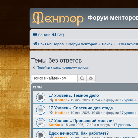
Форум менторо
Ссылки
FAQ
Сайт менторов
Форум менторов
Поиск
Темы без от
Темы без ответов
Перейти к расширенному поиску
Поиск
Расширенный поиск
ТЕМЫ
17 Уровень. Тёмное дело
KotKot
»
19 июн 2026, 15:54
» в форуме
17 уровень
17 Уровень. Спасение для стада
KotKot
»
19 июн 2026, 10:08
» в форуме
17 уровень
17 Уровень. Пропавший мальчик
KotKot
»
18 июн 2026, 17:42
» в форуме
17 уровень
Вдох вечности. Как работает?