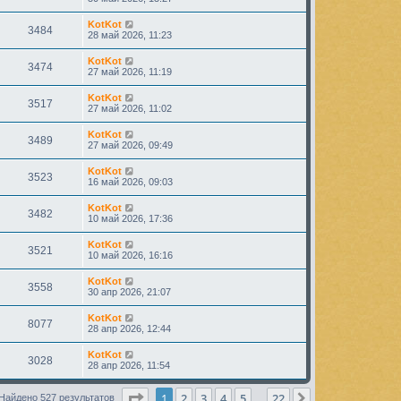
KotKot
3484
28 май 2026, 11:23
KotKot
3474
27 май 2026, 11:19
KotKot
3517
27 май 2026, 11:02
KotKot
3489
27 май 2026, 09:49
KotKot
3523
16 май 2026, 09:03
KotKot
3482
10 май 2026, 17:36
KotKot
3521
10 май 2026, 16:16
KotKot
3558
30 апр 2026, 21:07
KotKot
8077
28 апр 2026, 12:44
KotKot
3028
28 апр 2026, 11:54
Страница
1
из
22
1
2
3
4
5
22
След.
Найдено 527 результатов
…