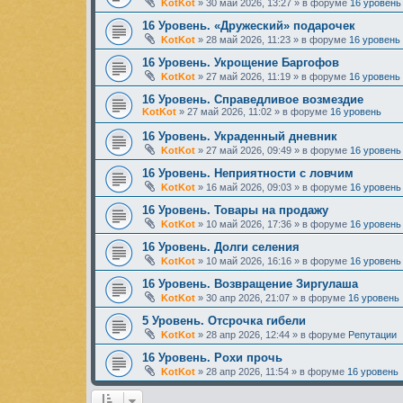
KotKot
»
30 май 2026, 13:27
» в форуме
16 уровень
16 Уровень. «Дружеский» подарочек
KotKot
»
28 май 2026, 11:23
» в форуме
16 уровень
16 Уровень. Укрощение Баргофов
KotKot
»
27 май 2026, 11:19
» в форуме
16 уровень
16 Уровень. Справедливое возмездие
KotKot
»
27 май 2026, 11:02
» в форуме
16 уровень
16 Уровень. Украденный дневник
KotKot
»
27 май 2026, 09:49
» в форуме
16 уровень
16 Уровень. Неприятности с ловчим
KotKot
»
16 май 2026, 09:03
» в форуме
16 уровень
16 Уровень. Товары на продажу
KotKot
»
10 май 2026, 17:36
» в форуме
16 уровень
16 Уровень. Долги селения
KotKot
»
10 май 2026, 16:16
» в форуме
16 уровень
16 Уровень. Возвращение Зиргулаша
KotKot
»
30 апр 2026, 21:07
» в форуме
16 уровень
5 Уровень. Отсрочка гибели
KotKot
»
28 апр 2026, 12:44
» в форуме
Репутации
16 Уровень. Рохи прочь
KotKot
»
28 апр 2026, 11:54
» в форуме
16 уровень