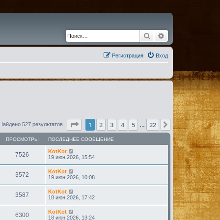
Поиск
Расширенный по
Регистрация
Вход
Страница
1
из
22
1
2
3
4
5
22
След.
Найдено 527 результатов
…
ПРОСМОТРЫ
ПОСЛЕДНЕЕ СООБЩЕНИЕ
KotKot
7526
19 июн 2026, 15:54
KotKot
3572
19 июн 2026, 10:08
KotKot
3587
18 июн 2026, 17:42
KotKot
6300
18 июн 2026, 13:24