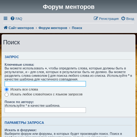
Форум менторов
FAQ
Регистрация
Вход
Сайт менторов
Форум менторов
Поиск
Поиск
ЗАПРОС
Ключевые слова:
Вы можете использовать
+
, чтобы определить слова, которые должны быть в
результатах, и
-
для слов, которых в результатах быть не должно. Вы можете
разделить слова символом
|
для поиска любого слова из списка. Используйте
*
в
качестве шаблона для частичного совпадения.
Искать все слова
Искать любое слово/поиск с языком запросов
Поиск по автору:
Используйте * в качестве шаблона.
ПАРАМЕТРЫ ЗАПРОСА
Искать в форумах:
Выберите форум или форумы, в которых будет произведён поиск. Поиск в