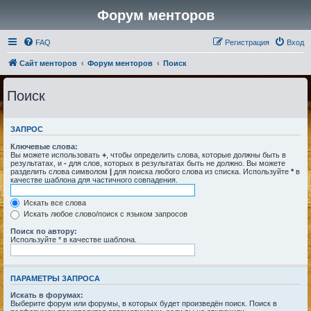
Форум менторов
FAQ
Регистрация
Вход
Сайт менторов
Форум менторов
Поиск
Поиск
ЗАПРОС
Ключевые слова:
Вы можете использовать
+
, чтобы определить слова, которые должны быть в
результатах, и
-
для слов, которых в результатах быть не должно. Вы можете
разделить слова символом
|
для поиска любого слова из списка. Используйте
*
в
качестве шаблона для частичного совпадения.
Искать все слова
Искать любое слово/поиск с языком запросов
Поиск по автору:
Используйте * в качестве шаблона.
ПАРАМЕТРЫ ЗАПРОСА
Искать в форумах:
Выберите форум или форумы, в которых будет произведён поиск. Поиск в