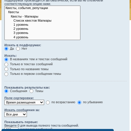
подфорумах производится автоматически, если вы не отключили
соответствующую опцию ниже.
Искать в подфорумах:
Да
Нет
Искать:
В названиях тем и текстах сообщений
Только в текстах сообщений
Только по названию темы
Только в первом сообщении темы
Показывать результаты как:
Сообщения
Темы
Поле сортировки:
по возрастанию
по убыванию
Искать сообщения за:
Показывать первые:
Введите 0 для вывода полного текста сообщений.
символов сообщений