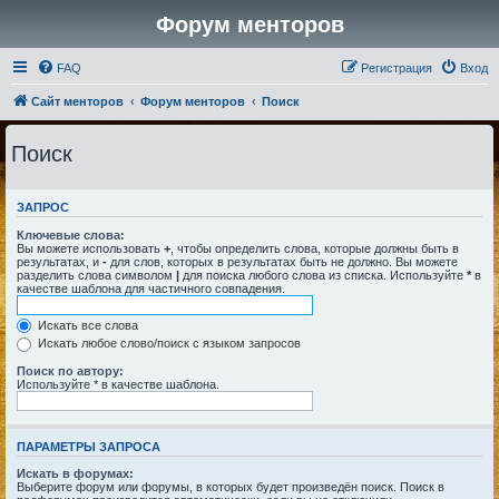
Форум менторов
FAQ
Регистрация
Вход
Сайт менторов
Форум менторов
Поиск
Поиск
ЗАПРОС
Ключевые слова:
Вы можете использовать
+
, чтобы определить слова, которые должны быть в
результатах, и
-
для слов, которых в результатах быть не должно. Вы можете
разделить слова символом
|
для поиска любого слова из списка. Используйте
*
в
качестве шаблона для частичного совпадения.
Искать все слова
Искать любое слово/поиск с языком запросов
Поиск по автору:
Используйте * в качестве шаблона.
ПАРАМЕТРЫ ЗАПРОСА
Искать в форумах:
Выберите форум или форумы, в которых будет произведён поиск. Поиск в