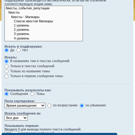
подфорумах производится автоматически, если вы не отключили
соответствующую опцию ниже.
Искать в подфорумах:
Да
Нет
Искать:
В названиях тем и текстах сообщений
Только в текстах сообщений
Только по названию темы
Только в первом сообщении темы
Показывать результаты как:
Сообщения
Темы
Поле сортировки:
по возрастанию
по убыванию
Искать сообщения за:
Показывать первые:
Введите 0 для вывода полного текста сообщений.
символов сообщений