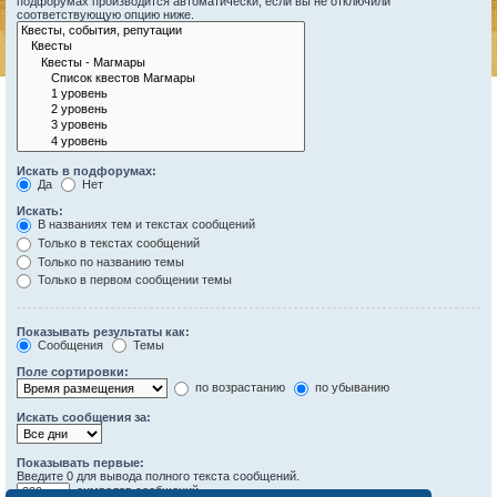
подфорумах производится автоматически, если вы не отключили
соответствующую опцию ниже.
Искать в подфорумах:
Да
Нет
Искать:
В названиях тем и текстах сообщений
Только в текстах сообщений
Только по названию темы
Только в первом сообщении темы
Показывать результаты как:
Сообщения
Темы
Поле сортировки:
по возрастанию
по убыванию
Искать сообщения за:
Показывать первые:
Введите 0 для вывода полного текста сообщений.
символов сообщений