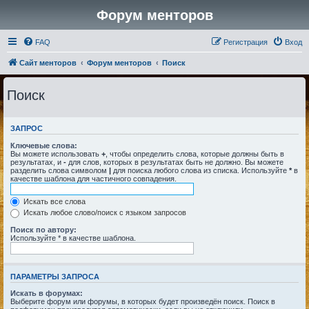
Форум менторов
FAQ
Регистрация
Вход
Сайт менторов
Форум менторов
Поиск
Поиск
ЗАПРОС
Ключевые слова:
Вы можете использовать
+
, чтобы определить слова, которые должны быть в
результатах, и
-
для слов, которых в результатах быть не должно. Вы можете
разделить слова символом
|
для поиска любого слова из списка. Используйте
*
в
качестве шаблона для частичного совпадения.
Искать все слова
Искать любое слово/поиск с языком запросов
Поиск по автору:
Используйте * в качестве шаблона.
ПАРАМЕТРЫ ЗАПРОСА
Искать в форумах:
Выберите форум или форумы, в которых будет произведён поиск. Поиск в