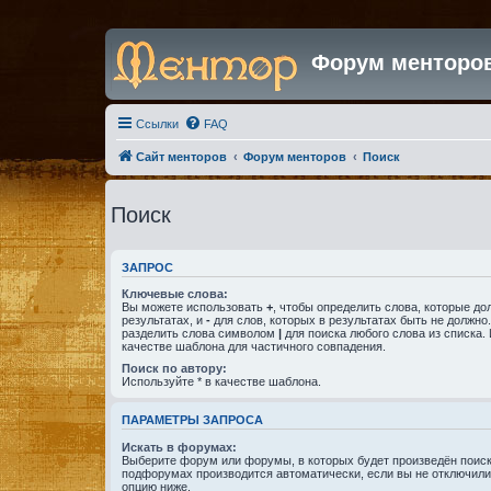
Форум менторо
Ссылки
FAQ
Сайт менторов
Форум менторов
Поиск
Поиск
ЗАПРОС
Ключевые слова:
Вы можете использовать
+
, чтобы определить слова, которые до
результатах, и
-
для слов, которых в результатах быть не должно
разделить слова символом
|
для поиска любого слова из списка.
качестве шаблона для частичного совпадения.
Поиск по автору:
Используйте * в качестве шаблона.
ПАРАМЕТРЫ ЗАПРОСА
Искать в форумах:
Выберите форум или форумы, в которых будет произведён поиск
подфорумах производится автоматически, если вы не отключил
опцию ниже.