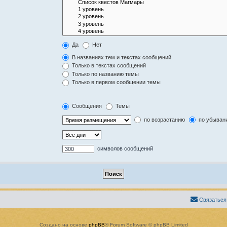
Да
Нет
В названиях тем и текстах сообщений
Только в текстах сообщений
Только по названию темы
Только в первом сообщении темы
Сообщения
Темы
по возрастанию
по убыван
символов сообщений
Связаться
Создано на основе
phpBB
® Forum Software © phpBB Limited