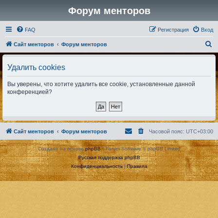
Форум менторов
FAQ
Регистрация
Вход
П
Сайт менторов
Форум менторов
о
Удалить cookies
и
с
Вы уверены, что хотите удалить все cookie, установленные данной
к
конференцией?
Сайт менторов
Форум менторов
Часовой пояс:
UTC+03:00
Создано на основе
phpBB
® Forum Software © phpBB Limited
Русская поддержка phpBB
Конфиденциальность
|
Правила