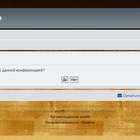
в
ные данной конференцией?
Связаться
Создано на основе
phpBB
® Forum Software © phpBB Limited
Русская поддержка phpBB
Конфиденциальность
|
Правила