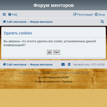
Форум менторов
FAQ
Регистрация
Вход
П
Сайт менторов
Форум менторов
о
Удалить cookies
и
с
Вы уверены, что хотите удалить все cookie, установленные данной
к
конференцией?
Сайт менторов
Форум менторов
Часовой пояс:
UTC+03:00
Создано на основе
phpBB
® Forum Software © phpBB Limited
Русская поддержка phpBB
Конфиденциальность
|
Правила