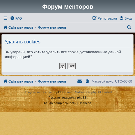
Форум менторов
FAQ
Регистрация
Вход
П
Сайт менторов
Форум менторов
о
Удалить cookies
и
с
Вы уверены, что хотите удалить все cookie, установленные данной
к
конференцией?
Сайт менторов
Форум менторов
Часовой пояс:
UTC+03:00
Создано на основе
phpBB
® Forum Software © phpBB Limited
Русская поддержка phpBB
Конфиденциальность
|
Правила