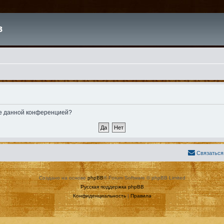
в
ные данной конференцией?
Связаться
Создано на основе
phpBB
® Forum Software © phpBB Limited
Русская поддержка phpBB
Конфиденциальность
|
Правила