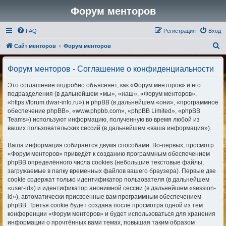
Форум менторов
FAQ
Регистрация
Вход
П
Сайт менторов
Форум менторов
о
Форум менторов - Соглашение о конфиденциальности
и
с
Это соглашение подробно объясняет, как «Форум менторов» и его
подразделения (в дальнейшем «мы», «наш», «Форум менторов»,
к
«https://forum.dwar-info.ru») и phpBB (в дальнейшем «они», «программное
обеспечение phpBB», «www.phpbb.com», «phpBB Limited», «phpBB
Teams») используют информацию, полученную во время любой из
ваших пользовательских сессий (в дальнейшем «ваша информация»).
Ваша информация собирается двумя способами. Во-первых, просмотр
«Форум менторов» приведёт к созданию программным обеспечением
phpBB определённого числа cookies (небольшие текстовые файлы,
загружаемые в папку временных файлов вашего браузера). Первые две
cookie содержат только идентификатор пользователя (в дальнейшем
«user-id») и идентификатор анонимной сессии (в дальнейшем «session-
id»), автоматически присвоенные вам программным обеспечением
phpBB. Третья cookie будет создана после просмотра одной из тем
конференции «Форум менторов» и будет использоваться для хранения
информации о прочтённых вами темах, повышая таким образом