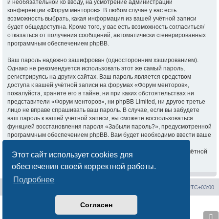
и необязательной ко вводу, на усмотрение администрации
конференции «Форум менторов». В любом случае у вас есть
возможность выбрать, какая информация из вашей учётной записи
будет общедоступна. Кроме того, у вас есть возможность согласиться/
отказаться от получения сообщений, автоматически сгенерированных
программным обеспечением phpBB.
Ваш пароль надёжно зашифрован (односторонним хэшированием).
Однако не рекомендуется использовать этот же самый пароль,
регистрируясь на других сайтах. Ваш пароль является средством
доступа к вашей учётной записи на форумах «Форум менторов»,
пожалуйста, храните его в тайне, ни при каких обстоятельствах ни
представители «Форум менторов», ни phpBB Limited, ни другое третье
лицо не вправе спрашивать ваш пароль. В случае, если вы забудете
ваш пароль к вашей учётной записи, вы сможете воспользоваться
функцией восстановления пароля «Забыли пароль?», предусмотренной
программным обеспечением phpBB. Вам будет необходимо ввести ваше
имя пользователя и ваш адрес email, после чего программное
обеспечение phpBB сгенерирует вам новый пароль для вашей учётной
Этот сайт использует cookies для
записи.
обеспечения своей корректной работы.
Подробнее
Сайт менторов
Форум менторов
Часовой пояс:
UTC+03:00
Согласен
Создано на основе
phpBB
® Forum Software © phpBB Limited
Русская поддержка phpBB
⇩