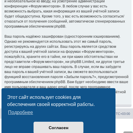
и необязательной ко вводу, на усмотрение администрации
конференции «Форум менторов». В любом случае у вас есть
возможность выбрать, какая информация из вашей учётной записи
будет общедоступна. Кроме того, у вас есть возможность согласиться/
отказаться от получения сообщений, автоматически сгенерированных
программным обеспечением phpBB.
Ваш пароль надёжно зашифрован (односторонним хэшированием).
Однако не рекомендуется использовать этот же самый пароль,
регистрируясь на других сайтах. Ваш пароль является средством
доступа к вашей учётной записи на форумах «Форум менторов»,
пожалуйста, храните его в тайне, ни при каких обстоятельствах ни
представители «Форум менторов», ни phpBB Limited, ни другое третье
лицо не вправе спрашивать ваш пароль. В случае, если вы забудете
ваш пароль к вашей учётной записи, вы сможете воспользоваться
функцией восстановления пароля «Забыли пароль?», предусмотренной
программным обеспечением phpBB. Вам будет необходимо ввести ваше
имя пользователя и ваш адрес email, после чего программное
обеспечение phpBB сгенерирует вам новый пароль для вашей учётной
Этот сайт использует cookies для
записи.
обеспечения своей корректной работы.
Подробнее
Сайт менторов
Форум менторов
Часовой пояс:
UTC+03:00
Создано на основе
phpBB
® Forum Software © phpBB Limited
Согласен
Русская поддержка phpBB