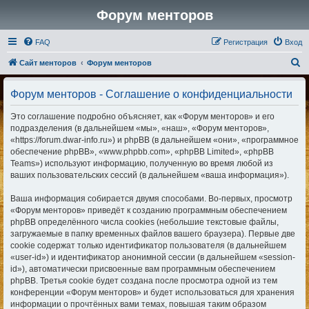
Форум менторов
FAQ
Регистрация
Вход
П
Сайт менторов
Форум менторов
о
Форум менторов - Соглашение о конфиденциальности
и
с
Это соглашение подробно объясняет, как «Форум менторов» и его
подразделения (в дальнейшем «мы», «наш», «Форум менторов»,
к
«https://forum.dwar-info.ru») и phpBB (в дальнейшем «они», «программное
обеспечение phpBB», «www.phpbb.com», «phpBB Limited», «phpBB
Teams») используют информацию, полученную во время любой из
ваших пользовательских сессий (в дальнейшем «ваша информация»).
Ваша информация собирается двумя способами. Во-первых, просмотр
«Форум менторов» приведёт к созданию программным обеспечением
phpBB определённого числа cookies (небольшие текстовые файлы,
загружаемые в папку временных файлов вашего браузера). Первые две
cookie содержат только идентификатор пользователя (в дальнейшем
«user-id») и идентификатор анонимной сессии (в дальнейшем «session-
id»), автоматически присвоенные вам программным обеспечением
phpBB. Третья cookie будет создана после просмотра одной из тем
конференции «Форум менторов» и будет использоваться для хранения
информации о прочтённых вами темах, повышая таким образом