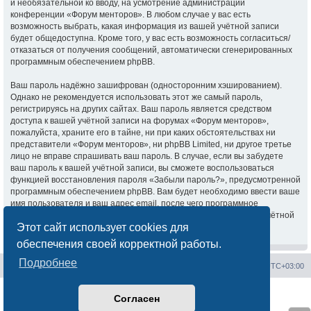
и необязательной ко вводу, на усмотрение администрации
конференции «Форум менторов». В любом случае у вас есть
возможность выбрать, какая информация из вашей учётной записи
будет общедоступна. Кроме того, у вас есть возможность согласиться/
отказаться от получения сообщений, автоматически сгенерированных
программным обеспечением phpBB.
Ваш пароль надёжно зашифрован (односторонним хэшированием).
Однако не рекомендуется использовать этот же самый пароль,
регистрируясь на других сайтах. Ваш пароль является средством
доступа к вашей учётной записи на форумах «Форум менторов»,
пожалуйста, храните его в тайне, ни при каких обстоятельствах ни
представители «Форум менторов», ни phpBB Limited, ни другое третье
лицо не вправе спрашивать ваш пароль. В случае, если вы забудете
ваш пароль к вашей учётной записи, вы сможете воспользоваться
функцией восстановления пароля «Забыли пароль?», предусмотренной
программным обеспечением phpBB. Вам будет необходимо ввести ваше
имя пользователя и ваш адрес email, после чего программное
обеспечение phpBB сгенерирует вам новый пароль для вашей учётной
Этот сайт использует cookies для
записи.
обеспечения своей корректной работы.
Подробнее
Сайт менторов
Форум менторов
Часовой пояс:
UTC+03:00
Создано на основе
phpBB
® Forum Software © phpBB Limited
Согласен
Русская поддержка phpBB