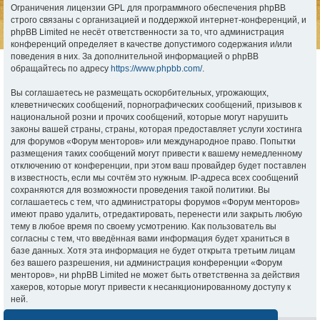
Ограничения лицензии GPL для программного обеспечения phpBB
строго связаны с организацией и поддержкой интернет-конференций, и
phpBB Limited не несёт ответственности за то, что администрация
конференций определяет в качестве допустимого содержания и/или
поведения в них. За дополнительной информацией о phpBB
обращайтесь по адресу
https://www.phpbb.com/
.
Вы соглашаетесь не размещать оскорбительных, угрожающих,
клеветнических сообщений, порнографических сообщений, призывов к
национальной розни и прочих сообщений, которые могут нарушить
законы вашей страны, страны, которая предоставляет услуги хостинга
для форумов «Форум менторов» или международное право. Попытки
размещения таких сообщений могут привести к вашему немедленному
отключению от конференции, при этом ваш провайдер будет поставлен
в известность, если мы сочтём это нужным. IP-адреса всех сообщений
сохраняются для возможности проведения такой политики. Вы
соглашаетесь с тем, что администраторы форумов «Форум менторов»
имеют право удалить, отредактировать, перенести или закрыть любую
тему в любое время по своему усмотрению. Как пользователь вы
согласны с тем, что введённая вами информация будет храниться в
базе данных. Хотя эта информация не будет открыта третьим лицам
без вашего разрешения, ни администрация конференции «Форум
менторов», ни phpBB Limited не может быть ответственна за действия
хакеров, которые могут привести к несанкционированному доступу к
ней.