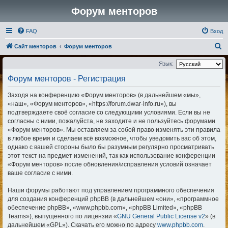
Форум менторов
FAQ
Вход
П
Сайт менторов
Форум менторов
о
Язык:
и
Форум менторов - Регистрация
с
Заходя на конференцию «Форум менторов» (в дальнейшем «мы»,
к
«наш», «Форум менторов», «https://forum.dwar-info.ru»), вы
подтверждаете своё согласие со следующими условиями. Если вы не
согласны с ними, пожалуйста, не заходите и не пользуйтесь форумами
«Форум менторов». Мы оставляем за собой право изменять эти правила
в любое время и сделаем всё возможное, чтобы уведомить вас об этом,
однако с вашей стороны было бы разумным регулярно просматривать
этот текст на предмет изменений, так как использование конференции
«Форум менторов» после обновления/исправления условий означает
ваше согласие с ними.
Наши форумы работают под управлением программного обеспечения
для создания конференций phpBB (в дальнейшем «они», «программное
обеспечение phpBB», «www.phpbb.com», «phpBB Limited», «phpBB
Teams»), выпущенного по лицензии «
GNU General Public License v2
» (в
дальнейшем «GPL»). Скачать его можно по адресу
www.phpbb.com
.