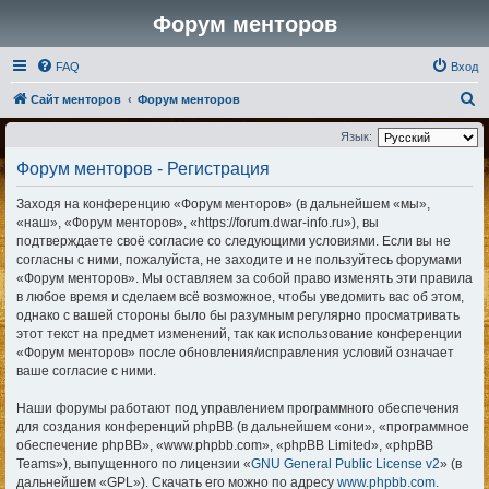
Форум менторов
FAQ
Вход
П
Сайт менторов
Форум менторов
о
Язык:
и
Форум менторов - Регистрация
с
Заходя на конференцию «Форум менторов» (в дальнейшем «мы»,
к
«наш», «Форум менторов», «https://forum.dwar-info.ru»), вы
подтверждаете своё согласие со следующими условиями. Если вы не
согласны с ними, пожалуйста, не заходите и не пользуйтесь форумами
«Форум менторов». Мы оставляем за собой право изменять эти правила
в любое время и сделаем всё возможное, чтобы уведомить вас об этом,
однако с вашей стороны было бы разумным регулярно просматривать
этот текст на предмет изменений, так как использование конференции
«Форум менторов» после обновления/исправления условий означает
ваше согласие с ними.
Наши форумы работают под управлением программного обеспечения
для создания конференций phpBB (в дальнейшем «они», «программное
обеспечение phpBB», «www.phpbb.com», «phpBB Limited», «phpBB
Teams»), выпущенного по лицензии «
GNU General Public License v2
» (в
дальнейшем «GPL»). Скачать его можно по адресу
www.phpbb.com
.