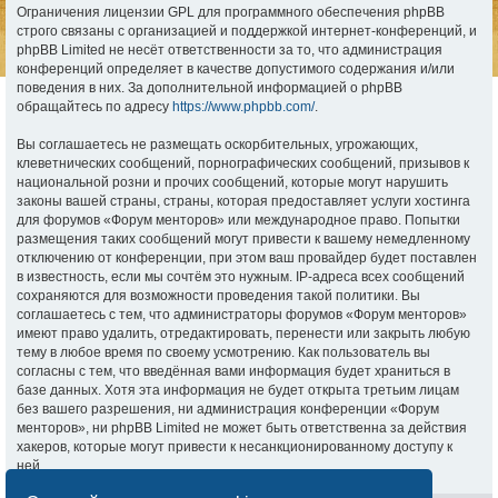
Ограничения лицензии GPL для программного обеспечения phpBB
строго связаны с организацией и поддержкой интернет-конференций, и
phpBB Limited не несёт ответственности за то, что администрация
конференций определяет в качестве допустимого содержания и/или
поведения в них. За дополнительной информацией о phpBB
обращайтесь по адресу
https://www.phpbb.com/
.
Вы соглашаетесь не размещать оскорбительных, угрожающих,
клеветнических сообщений, порнографических сообщений, призывов к
национальной розни и прочих сообщений, которые могут нарушить
законы вашей страны, страны, которая предоставляет услуги хостинга
для форумов «Форум менторов» или международное право. Попытки
размещения таких сообщений могут привести к вашему немедленному
отключению от конференции, при этом ваш провайдер будет поставлен
в известность, если мы сочтём это нужным. IP-адреса всех сообщений
сохраняются для возможности проведения такой политики. Вы
соглашаетесь с тем, что администраторы форумов «Форум менторов»
имеют право удалить, отредактировать, перенести или закрыть любую
тему в любое время по своему усмотрению. Как пользователь вы
согласны с тем, что введённая вами информация будет храниться в
базе данных. Хотя эта информация не будет открыта третьим лицам
без вашего разрешения, ни администрация конференции «Форум
менторов», ни phpBB Limited не может быть ответственна за действия
хакеров, которые могут привести к несанкционированному доступу к
ней.