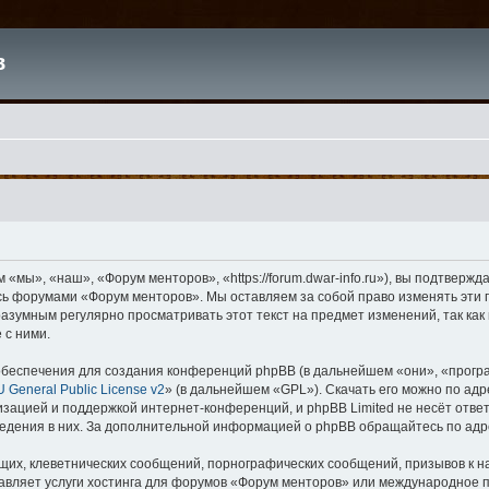
в
мы», «наш», «Форум менторов», «https://forum.dwar-info.ru»), вы подтвержд
есь форумами «Форум менторов». Мы оставляем за собой право изменять эти 
 разумным регулярно просматривать этот текст на предмет изменений, так к
 с ними.
беспечения для создания конференций phpBB (в дальнейшем «они», «прогр
 General Public License v2
» (в дальнейшем «GPL»). Скачать его можно по ад
изацией и поддержкой интернет-конференций, и phpBB Limited не несёт отве
ведения в них. За дополнительной информацией о phpBB обращайтесь по ад
их, клеветнических сообщений, порнографических сообщений, призывов к н
тавляет услуги хостинга для форумов «Форум менторов» или международное 