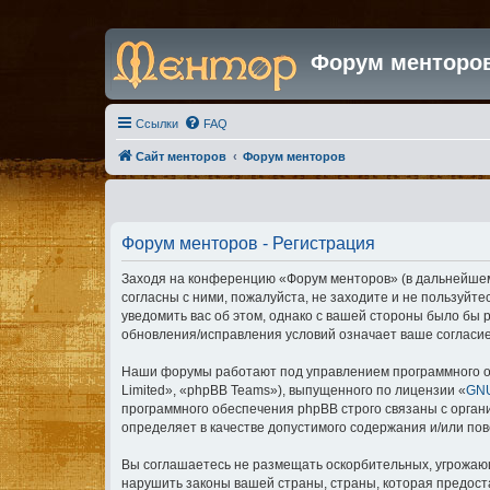
Форум менторо
Ссылки
FAQ
Сайт менторов
Форум менторов
Форум менторов - Регистрация
Заходя на конференцию «Форум менторов» (в дальнейшем «
согласны с ними, пожалуйста, не заходите и не пользуйт
уведомить вас об этом, однако с вашей стороны было бы
обновления/исправления условий означает ваше согласие
Наши форумы работают под управлением программного о
Limited», «phpBB Teams»), выпущенного по лицензии «
GNU
программного обеспечения phpBB строго связаны с орган
определяет в качестве допустимого содержания и/или по
Вы соглашаетесь не размещать оскорбительных, угрожающ
нарушить законы вашей страны, страны, которая предос