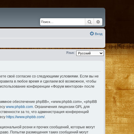
Поиск
Расширенный по
Вход
Язык:
аете своё согласие со следующими условиями. Если вы не
правила в любое время и сделаем всё возможное, чтобы
ак использование конференции «Форум менторов» после
аммное обеспечение phpBB», «www.phpbb.com», «phpBB
ресу
www.phpbb.com
. Ограничения лицензии GPL для
тственности за то, что администрация конференций
ресу
https://www.phpbb.com/
.
ациональной розни и прочих сообщений, которые могут
право. Попытки размещения таких сообщений могут