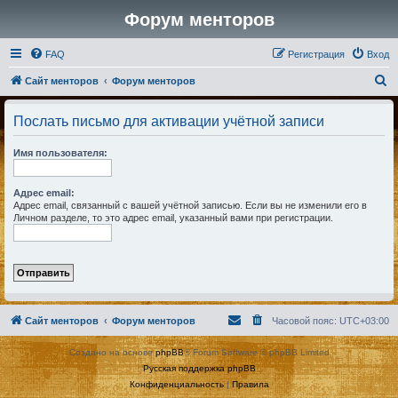
Форум менторов
FAQ
Регистрация
Вход
П
Сайт менторов
Форум менторов
о
Послать письмо для активации учётной записи
и
с
Имя пользователя:
к
Адрес email:
Адрес email, связанный с вашей учётной записью. Если вы не изменили его в
Личном разделе, то это адрес email, указанный вами при регистрации.
Сайт менторов
Форум менторов
Часовой пояс:
UTC+03:00
Создано на основе
phpBB
® Forum Software © phpBB Limited
Русская поддержка phpBB
Конфиденциальность
|
Правила