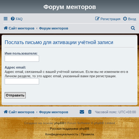
Форум менторов
FAQ
Регистрация
Вход
П
Сайт менторов
Форум менторов
о
Послать письмо для активации учётной записи
и
с
Имя пользователя:
к
Адрес email:
Адрес email, связанный с вашей учётной записью. Если вы не изменили его в
Личном разделе, то это адрес email, указанный вами при регистрации.
Сайт менторов
Форум менторов
Часовой пояс:
UTC+03:00
Создано на основе
phpBB
® Forum Software © phpBB Limited
Русская поддержка phpBB
Конфиденциальность
|
Правила