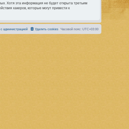
ных. Хотя эта информация не будет открыта третьим
ствия хакеров, которые могут привести к
 с администрацией
Удалить cookies
Часовой пояс:
UTC+03:00