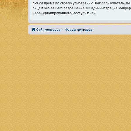
любое время по своему усмотрению. Как пользователь вы 
лицам без вашего разрешения, ни администрация конферен
несанкционированному доступу к ней.
Сайт менторов
Форум менторов