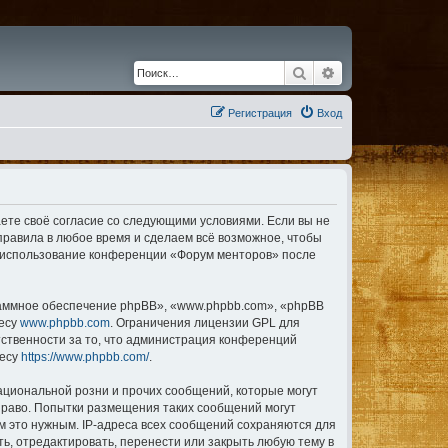
Поиск
Расширенный по
Регистрация
Вход
аете своё согласие со следующими условиями. Если вы не
правила в любое время и сделаем всё возможное, чтобы
ак использование конференции «Форум менторов» после
аммное обеспечение phpBB», «www.phpbb.com», «phpBB
ресу
www.phpbb.com
. Ограничения лицензии GPL для
тственности за то, что администрация конференций
ресу
https://www.phpbb.com/
.
ациональной розни и прочих сообщений, которые могут
право. Попытки размещения таких сообщений могут
м это нужным. IP-адреса всех сообщений сохраняются для
ь, отредактировать, перенести или закрыть любую тему в