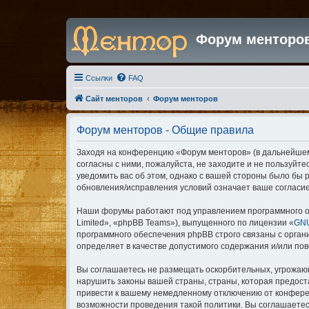
Форум менторо
Ссылки
FAQ
Сайт менторов
Форум менторов
Форум менторов - Общие правила
Заходя на конференцию «Форум менторов» (в дальнейшем «
согласны с ними, пожалуйста, не заходите и не пользуйт
уведомить вас об этом, однако с вашей стороны было бы
обновления/исправления условий означает ваше согласие
Наши форумы работают под управлением программного о
Limited», «phpBB Teams»), выпущенного по лицензии «
GNU
программного обеспечения phpBB строго связаны с орган
определяет в качестве допустимого содержания и/или по
Вы соглашаетесь не размещать оскорбительных, угрожающ
нарушить законы вашей страны, страны, которая предос
привести к вашему немедленному отключению от конферен
возможности проведения такой политики. Вы соглашаетес