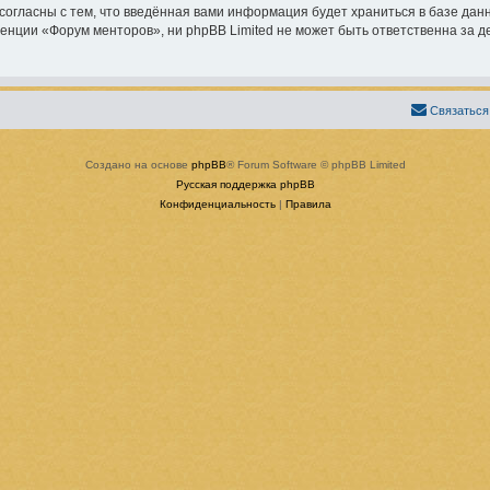
согласны с тем, что введённая вами информация будет храниться в базе дан
ции «Форум менторов», ни phpBB Limited не может быть ответственна за дей
Связаться
Создано на основе
phpBB
® Forum Software © phpBB Limited
Русская поддержка phpBB
Конфиденциальность
|
Правила