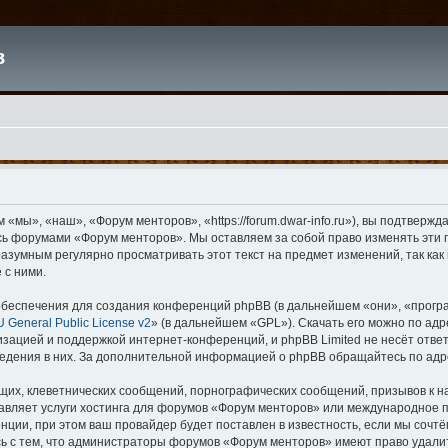
в
мы», «наш», «Форум менторов», «https://forum.dwar-info.ru»), вы подтвержд
есь форумами «Форум менторов». Мы оставляем за собой право изменять эти 
 разумным регулярно просматривать этот текст на предмет изменений, так к
 с ними.
беспечения для создания конференций phpBB (в дальнейшем «они», «прогр
 General Public License v2
» (в дальнейшем «GPL»). Скачать его можно по ад
изацией и поддержкой интернет-конференций, и phpBB Limited не несёт отве
ведения в них. За дополнительной информацией о phpBB обращайтесь по ад
их, клеветнических сообщений, порнографических сообщений, призывов к н
тавляет услуги хостинга для форумов «Форум менторов» или международное 
ции, при этом ваш провайдер будет поставлен в известность, если мы сочтё
ь с тем, что администраторы форумов «Форум менторов» имеют право удалит