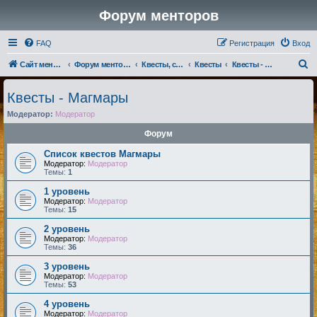
Форум менторов
FAQ
Регистрация
Вход
П
Сайт менторов
Форум менторов
Квесты, события, репутации
Квесты
Квесты - Магмары
о
Квесты - Магмары
и
Модератор:
Модератор
с
к
Форум
Список квестов Магмары
Модератор:
Модератор
Темы:
1
1 уровень
Модератор:
Модератор
Темы:
15
2 уровень
Модератор:
Модератор
Темы:
36
3 уровень
Модератор:
Модератор
Темы:
53
4 уровень
Модератор:
Модератор