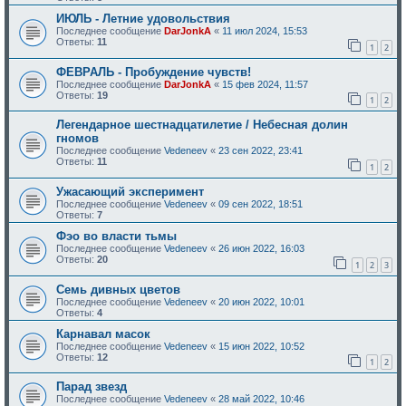
ИЮЛЬ - Летние удовольствия
Последнее сообщение
DarJonkA
«
11 июл 2024, 15:53
Ответы:
11
1
2
ФЕВРАЛЬ - Пробуждение чувств!
Последнее сообщение
DarJonkA
«
15 фев 2024, 11:57
Ответы:
19
1
2
Легендарное шестнадцатилетие / Небесная долин
гномов
Последнее сообщение
Vedeneev
«
23 сен 2022, 23:41
Ответы:
11
1
2
Ужасающий эксперимент
Последнее сообщение
Vedeneev
«
09 сен 2022, 18:51
Ответы:
7
Фэо во власти тьмы
Последнее сообщение
Vedeneev
«
26 июн 2022, 16:03
Ответы:
20
1
2
3
Семь дивных цветов
Последнее сообщение
Vedeneev
«
20 июн 2022, 10:01
Ответы:
4
Карнавал масок
Последнее сообщение
Vedeneev
«
15 июн 2022, 10:52
Ответы:
12
1
2
Парад звезд
Последнее сообщение
Vedeneev
«
28 май 2022, 10:46