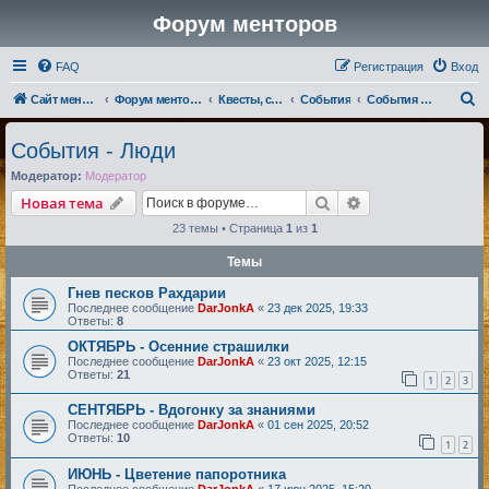
Форум менторов
FAQ
Регистрация
Вход
П
Сайт менторов
Форум менторов
Квесты, события, репутации
События
События - Люди
о
События - Люди
и
Модератор:
Модератор
с
Поиск
Расширенный по
Новая тема
к
23 темы • Страница
1
из
1
Темы
Гнев песков Рахдарии
Последнее сообщение
DarJonkA
«
23 дек 2025, 19:33
Ответы:
8
ОКТЯБРЬ - Осенние страшилки
Последнее сообщение
DarJonkA
«
23 окт 2025, 12:15
Ответы:
21
1
2
3
СЕНТЯБРЬ - Вдогонку за знаниями
Последнее сообщение
DarJonkA
«
01 сен 2025, 20:52
Ответы:
10
1
2
ИЮНЬ - Цветение папоротника
Последнее сообщение
DarJonkA
«
17 июн 2025, 15:20