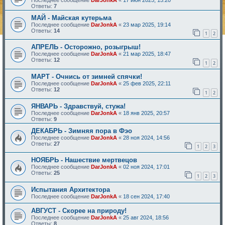
Ответы:
7
МАЙ - Майская кутерьма
Последнее сообщение
DarJonkA
«
23 мар 2025, 19:14
Ответы:
14
1
2
АПРЕЛЬ - Осторожно, розыгрыш!
Последнее сообщение
DarJonkA
«
21 мар 2025, 18:47
Ответы:
12
1
2
МАРТ - Очнись от зимней спячки!
Последнее сообщение
DarJonkA
«
25 фев 2025, 22:11
Ответы:
12
1
2
ЯНВАРЬ - Здравствуй, стужа!
Последнее сообщение
DarJonkA
«
18 янв 2025, 20:57
Ответы:
9
ДЕКАБРЬ - Зимняя пора в Фэо
Последнее сообщение
DarJonkA
«
28 ноя 2024, 14:56
Ответы:
27
1
2
3
НОЯБРЬ - Нашествие мертвецов
Последнее сообщение
DarJonkA
«
02 ноя 2024, 17:01
Ответы:
25
1
2
3
Испытания Архитектора
Последнее сообщение
DarJonkA
«
18 сен 2024, 17:40
АВГУСТ - Скорее на природу!
Последнее сообщение
DarJonkA
«
25 авг 2024, 18:56
Ответы:
8