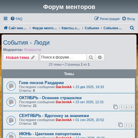
Форум менторов
FAQ
Регистрация
Вход
П
Сайт менторов
Форум менторов
Квесты, события, репутации
События
События - Люди
о
События - Люди
и
Модератор:
Модератор
с
Поиск
Расширенный по
Новая тема
к
23 темы • Страница
1
из
1
Темы
Гнев песков Рахдарии
Последнее сообщение
DarJonkA
«
23 дек 2025, 19:33
Ответы:
8
ОКТЯБРЬ - Осенние страшилки
Последнее сообщение
DarJonkA
«
23 окт 2025, 12:15
Ответы:
21
1
2
3
СЕНТЯБРЬ - Вдогонку за знаниями
Последнее сообщение
DarJonkA
«
01 сен 2025, 20:52
Ответы:
10
1
2
ИЮНЬ - Цветение папоротника
Последнее сообщение
DarJonkA
«
17 июн 2025, 15:20