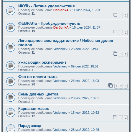
ИЮЛЬ - Летние удовольствия
Последнее сообщение
DarJonkA
«
11 июл 2024, 15:53
Ответы:
11
1
2
ФЕВРАЛЬ - Пробуждение чувств!
Последнее сообщение
DarJonkA
«
15 фев 2024, 11:57
Ответы:
19
1
2
Легендарное шестнадцатилетие / Небесная долин
гномов
Последнее сообщение
Vedeneev
«
23 сен 2022, 23:41
Ответы:
11
1
2
Ужасающий эксперимент
Последнее сообщение
Vedeneev
«
09 сен 2022, 18:51
Ответы:
7
Фэо во власти тьмы
Последнее сообщение
Vedeneev
«
26 июн 2022, 16:03
Ответы:
20
1
2
3
Семь дивных цветов
Последнее сообщение
Vedeneev
«
20 июн 2022, 10:01
Ответы:
4
Карнавал масок
Последнее сообщение
Vedeneev
«
15 июн 2022, 10:52
Ответы:
12
1
2
Парад звезд
Последнее сообщение
Vedeneev
«
28 май 2022, 10:46