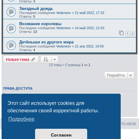
Ответы:
3
Звездный дождь
Последнее сообщение
Vedeneev
«
21 май 2022, 17:32
Ответы:
5
Воззвание королевы
Последнее сообщение
Vedeneev
«
14 май 2022, 21:53
Ответы:
13
1
2
Детёныши из другого мира
Последнее сообщение
Vedeneev
«
21 апр 2022, 19:59
Ответы:
4
Новая тема
23 темы • Страница
1
из
1
Перейти
ПРАВА ДОСТУПА
Вы
не можете
начинать темы
Вы
не можете
отвечать на сообщения
Этот сайт использует cookies для
Вы
не можете
редактировать свои сообщения
Вы
не можете
удалять свои сообщения
обеспечения своей корректной работы.
Вы
не можете
добавлять вложения
Подробнее
Сайт менторов
Форум менторов
Часовой пояс:
UTC+03:00
Согласен
Создано на основе
phpBB
® Forum Software © phpBB Limited