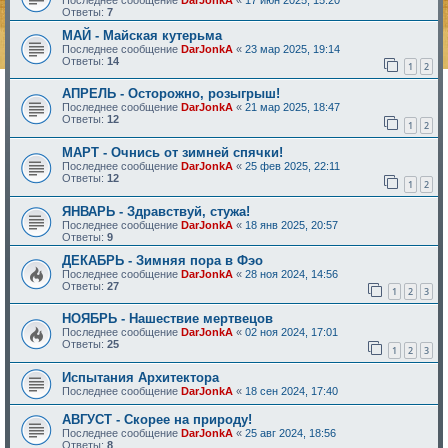
Ответы:
7
МАЙ - Майская кутерьма
Последнее сообщение
DarJonkA
«
23 мар 2025, 19:14
Ответы:
14
1
2
АПРЕЛЬ - Осторожно, розыгрыш!
Последнее сообщение
DarJonkA
«
21 мар 2025, 18:47
Ответы:
12
1
2
МАРТ - Очнись от зимней спячки!
Последнее сообщение
DarJonkA
«
25 фев 2025, 22:11
Ответы:
12
1
2
ЯНВАРЬ - Здравствуй, стужа!
Последнее сообщение
DarJonkA
«
18 янв 2025, 20:57
Ответы:
9
ДЕКАБРЬ - Зимняя пора в Фэо
Последнее сообщение
DarJonkA
«
28 ноя 2024, 14:56
Ответы:
27
1
2
3
НОЯБРЬ - Нашествие мертвецов
Последнее сообщение
DarJonkA
«
02 ноя 2024, 17:01
Ответы:
25
1
2
3
Испытания Архитектора
Последнее сообщение
DarJonkA
«
18 сен 2024, 17:40
АВГУСТ - Скорее на природу!
Последнее сообщение
DarJonkA
«
25 авг 2024, 18:56
Ответы:
8