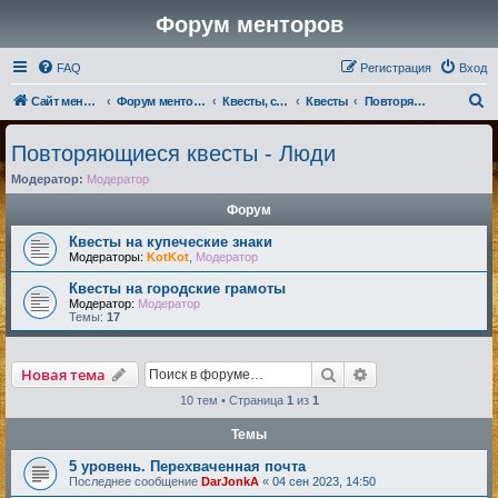
Форум менторов
FAQ
Регистрация
Вход
П
Сайт менторов
Форум менторов
Квесты, события, репутации
Квесты
Повторяющиеся квесты - Люди
о
Повторяющиеся квесты - Люди
и
Модератор:
Модератор
с
к
Форум
Квесты на купеческие знаки
Модераторы:
KotKot
,
Модератор
Квесты на городские грамоты
Модератор:
Модератор
Темы:
17
Поиск
Расширенный по
Новая тема
10 тем • Страница
1
из
1
Темы
5 уровень. Перехваченная почта
Последнее сообщение
DarJonkA
«
04 сен 2023, 14:50