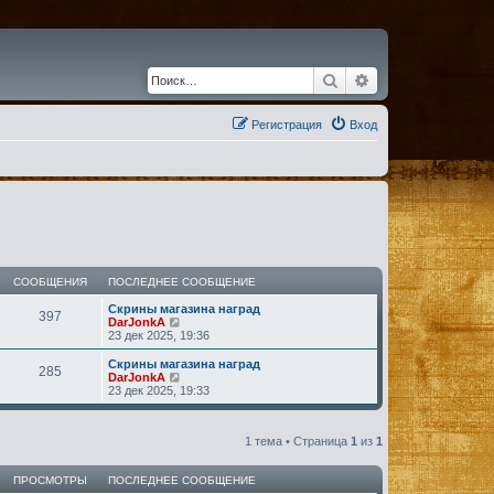
Поиск
Расширенный по
Регистрация
Вход
СООБЩЕНИЯ
ПОСЛЕДНЕЕ СООБЩЕНИЕ
Скрины магазина наград
397
П
DarJonkA
е
23 дек 2025, 19:36
р
е
Скрины магазина наград
285
й
П
DarJonkA
т
е
23 дек 2025, 19:33
и
р
к
е
п
й
о
1 тема • Страница
1
из
1
т
с
и
л
к
е
ПРОСМОТРЫ
ПОСЛЕДНЕЕ СООБЩЕНИЕ
п
д