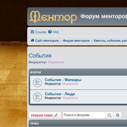
Форум менторо
Ссылки
FAQ
Сайт менторов
Форум менторов
Квесты, события, ре
События
Модератор:
Модератор
ФОРУМ
События - Магмары
Модератор:
Модератор
События - Люди
Модератор:
Модератор
Поиск
Рас
Новая тема
ТЕМЫ