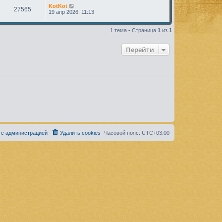
о
н
KotKot
с
27565
е
19 апр 2026, 11:13
л
м
е
у
д
с
1 тема • Страница
1
из
1
н
о
е
о
м
б
Перейти
у
щ
с
е
о
н
о
и
б
ю
щ
е
н
и
ю
 с администрацией
Удалить cookies
Часовой пояс:
UTC+03:00