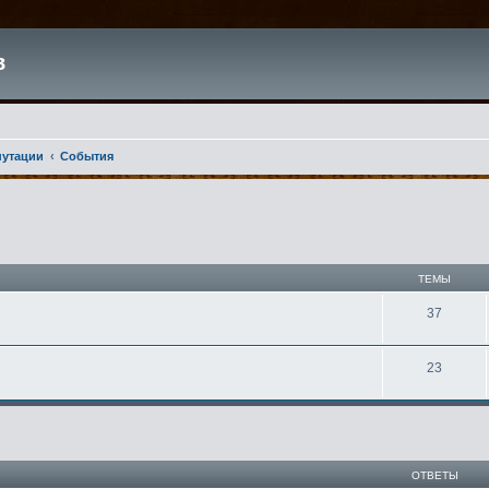
в
путации
События
ТЕМЫ
37
23
ширенный поиск
ОТВЕТЫ