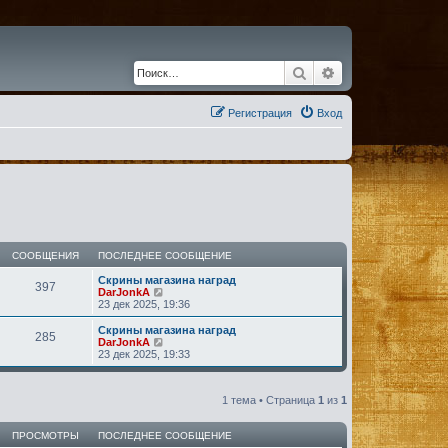
Поиск
Расширенный по
Регистрация
Вход
СООБЩЕНИЯ
ПОСЛЕДНЕЕ СООБЩЕНИЕ
Скрины магазина наград
397
П
DarJonkA
е
23 дек 2025, 19:36
р
е
Скрины магазина наград
285
й
П
DarJonkA
т
е
23 дек 2025, 19:33
и
р
к
е
п
й
о
1 тема • Страница
1
из
1
т
с
и
л
к
е
ПРОСМОТРЫ
ПОСЛЕДНЕЕ СООБЩЕНИЕ
п
д