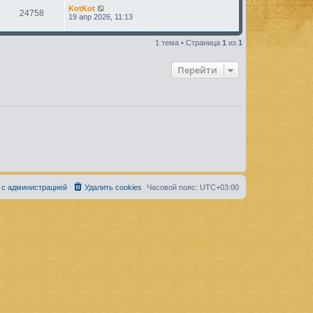
о
н
KotKot
с
24758
е
19 апр 2026, 11:13
л
м
е
у
д
с
1 тема • Страница
1
из
1
н
о
е
о
м
б
Перейти
у
щ
с
е
о
н
о
и
б
ю
щ
е
н
и
ю
 с администрацией
Удалить cookies
Часовой пояс:
UTC+03:00