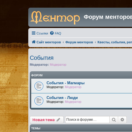
Форум менторо
Ссылки
FAQ
Сайт менторов
Форум менторов
Квесты, события, ре
События
Модератор:
Модератор
ФОРУМ
События - Магмары
Модератор:
Модератор
События - Люди
Модератор:
Модератор
Поиск
Рас
Новая тема
ТЕМЫ