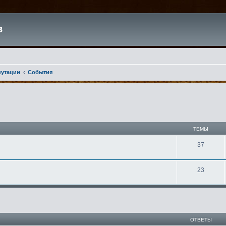
в
путации
События
ТЕМЫ
37
23
ширенный поиск
ОТВЕТЫ