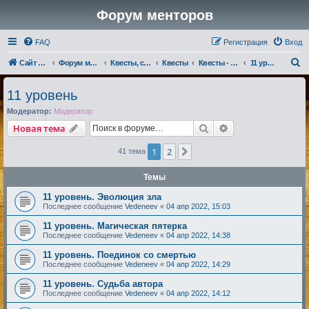
Форум менторов
FAQ
Регистрация
Вход
П
Сайт менторов
Форум менторов
Квесты, события, репутации
Квесты
Квесты - Магмары
11 уровень
о
11 уровень
и
Модератор:
Модератор
с
Поиск
Расширенный по
Новая тема
к
1
2
След.
41 тема
Темы
11 уровень. Эволюция зла
Последнее сообщение
Vedeneev
«
04 апр 2022, 15:03
11 уровень. Магическая пятерка
Последнее сообщение
Vedeneev
«
04 апр 2022, 14:38
11 уровень. Поединок со смертью
Последнее сообщение
Vedeneev
«
04 апр 2022, 14:29
11 уровень. Судьба автора
Последнее сообщение
Vedeneev
«
04 апр 2022, 14:12