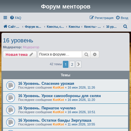
Форум менторов
FAQ
Регистрация
Вход
П
Сайт менторов
Форум менторов
Квесты, события, репутации
Квесты
Квесты - Магмары
16 уровень
о
16 уровень
и
Модератор:
Модератор
с
Поиск
Расширенный по
Новая тема
к
1
2
След.
42 темы
Темы
16 Уровень. Спасение урожая
Последнее сообщение
KotKot
«
16 июн 2026, 11:26
16 Уровень. Уроки самообороны для селян
Последнее сообщение
KotKot
«
16 июн 2026, 11:20
16 Уровень. Пернатое чучелко
Последнее сообщение
KotKot
«
16 июн 2026, 10:51
16 Уровень. Остатки банды Зиргулаша
Последнее сообщение
KotKot
«
11 июн 2026, 10:55