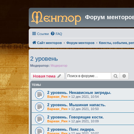
Форум менторо
Ссылки
FAQ
Сайт менторов
Форум менторов
Квесты, события, ре
2 уровень
Модератор:
Модератор
Поиск
Рас
Новая тема
ТЕМЫ
2 уровень. Ненависные зигреды.
Вариан_Рин
»
12 дек 2021, 10:54
2 уровень. Мышиная напасть.
Вариан_Рин
»
12 дек 2021, 10:50
2 уровень. Говорящие кости.
Вариан_Рин
»
12 дек 2021, 10:09
2 уровень. Пояс лидера.
Вариан_Рин
»
12 дек 2021, 10:07