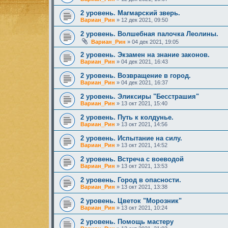
2 уровень. Магмарский зверь.
Вариан_Рин
»
12 дек 2021, 09:50
2 уровень. Волшебная палочка Леолины.
Вариан_Рин
»
04 дек 2021, 19:05
2 уровень. Экзамен на знание законов.
Вариан_Рин
»
04 дек 2021, 16:43
2 уровень. Возвращение в город.
Вариан_Рин
»
04 дек 2021, 16:37
2 уровень. Эликсиры "Бесстрашия"
Вариан_Рин
»
13 окт 2021, 15:40
2 уровень. Путь к колдунье.
Вариан_Рин
»
13 окт 2021, 14:56
2 уровень. Испытание на силу.
Вариан_Рин
»
13 окт 2021, 14:52
2 уровень. Встреча с воеводой
Вариан_Рин
»
13 окт 2021, 13:53
2 уровень. Город в опасности.
Вариан_Рин
»
13 окт 2021, 13:38
2 уровень. Цветок "Морозник"
Вариан_Рин
»
13 окт 2021, 10:24
2 уровень. Помощь мастеру