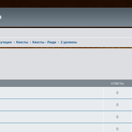
в
путации
Квесты
Квесты - Люди
2 уровень
ширенный поиск
ОТВЕТЫ
0
0
0
0