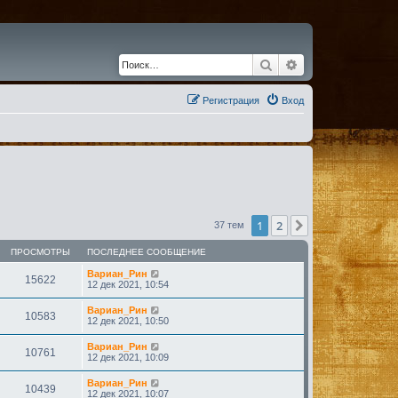
Поиск
Расширенный по
Регистрация
Вход
1
2
След.
37 тем
ПРОСМОТРЫ
ПОСЛЕДНЕЕ СООБЩЕНИЕ
Вариан_Рин
15622
12 дек 2021, 10:54
Вариан_Рин
10583
12 дек 2021, 10:50
Вариан_Рин
10761
12 дек 2021, 10:09
Вариан_Рин
10439
12 дек 2021, 10:07