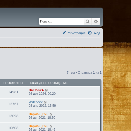
Поиск
Расширенный по
Регистрация
Вход
7 тем • Страница
1
из
1
ПРОСМОТРЫ
ПОСЛЕДНЕЕ СООБЩЕНИЕ
DarJonkA
14981
26 дек 2024, 00:20
Vedeneev
12767
03 апр 2022, 13:59
Вариан_Рин
13098
26 авг 2021, 18:50
Вариан_Рин
10608
26 авг 2021, 18:49