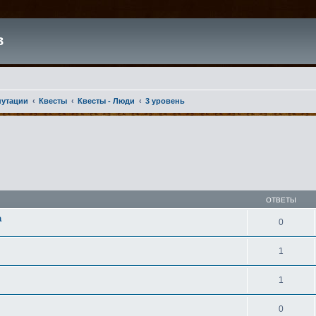
в
путации
Квесты
Квесты - Люди
3 уровень
ширенный поиск
ОТВЕТЫ
а
0
1
1
0