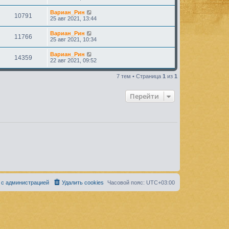
Вариан_Рин
10791
25 авг 2021, 13:44
Вариан_Рин
11766
25 авг 2021, 10:34
Вариан_Рин
14359
22 авг 2021, 09:52
7 тем • Страница
1
из
1
Перейти
 с администрацией
Удалить cookies
Часовой пояс:
UTC+03:00