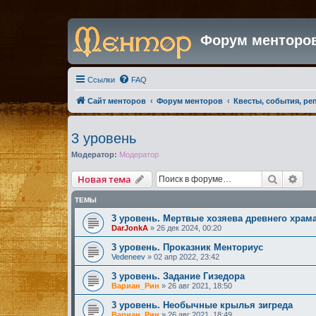
Форум менторо
Ссылки
FAQ
Сайт менторов
Форум менторов
Квесты, события, ре
3 уровень
Модератор:
Модератор
Поиск
Рас
Новая тема
ТЕМЫ
3 уровень. Мертвые хозяева древнего храм
DarJonkA
»
26 дек 2024, 00:20
3 уровень. Проказник Менториус
Vedeneev
»
02 апр 2022, 23:42
3 уровень. Задание Гизедора
Вариан_Рин
»
26 авг 2021, 18:50
3 уровень. Необычные крылья зигреда
Вариан_Рин
»
26 авг 2021, 18:49