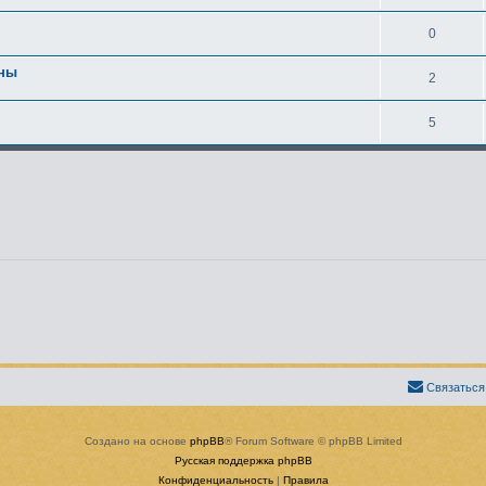
0
ины
2
5
Связаться
Создано на основе
phpBB
® Forum Software © phpBB Limited
Русская поддержка phpBB
Конфиденциальность
|
Правила