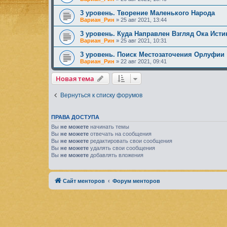
3 уровень. Творение Маленького Народа
Вариан_Рин
»
25 авг 2021, 13:44
3 уровень. Куда Направлен Взгляд Ока Ист
Вариан_Рин
»
25 авг 2021, 10:31
3 уровень. Поиск Местозаточения Орлуфии
Вариан_Рин
»
22 авг 2021, 09:41
Новая тема
Вернуться к списку форумов
ПРАВА ДОСТУПА
Вы
не можете
начинать темы
Вы
не можете
отвечать на сообщения
Вы
не можете
редактировать свои сообщения
Вы
не можете
удалять свои сообщения
Вы
не можете
добавлять вложения
Сайт менторов
Форум менторов