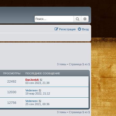
Поиск
Расширенный по
Регистрация
Вход
3 темы • Страница
1
из
1
ПРОСМОТРЫ
ПОСЛЕДНЕЕ СООБЩЕНИЕ
DarJonkA
22492
03 сен 2023, 21:38
Vedeneev
12030
19 мар 2022, 21:12
Vedeneev
12756
25 сен 2021, 00:36
3 темы • Страница
1
из
1