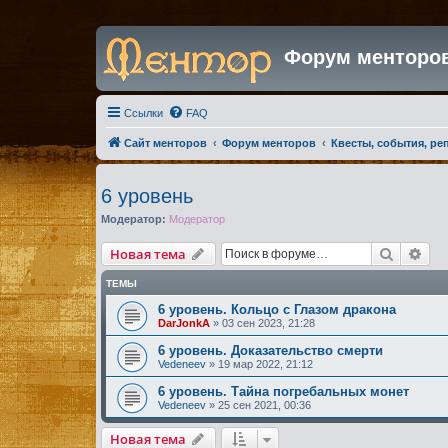
Форум менторо
Ссылки
FAQ
Сайт менторов
Форум менторов
Квесты, события, ре
6 уровень
Модератор:
Модератор
Поиск
Рас
Новая тема
ТЕМЫ
6 уровень. Кольцо с Глазом дракона
DarJonkA
»
03 сен 2023, 21:28
6 уровень. Доказательство смерти
Vedeneev
»
19 мар 2022, 21:12
6 уровень. Тайна погребальных монет
Vedeneev
»
25 сен 2021, 00:36
Новая тема