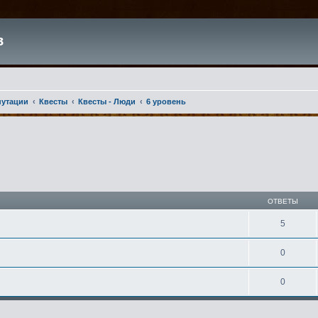
в
путации
Квесты
Квесты - Люди
6 уровень
ширенный поиск
ОТВЕТЫ
5
0
0