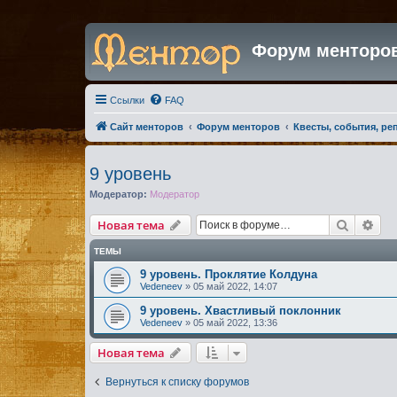
Форум менторо
Ссылки
FAQ
Сайт менторов
Форум менторов
Квесты, события, ре
9 уровень
Модератор:
Модератор
Поиск
Рас
Новая тема
ТЕМЫ
9 уровень. Проклятие Колдуна
Vedeneev
»
05 май 2022, 14:07
9 уровень. Хвастливый поклонник
Vedeneev
»
05 май 2022, 13:36
Новая тема
Вернуться к списку форумов