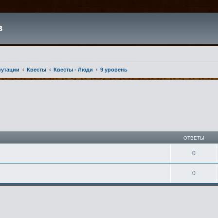
в
путации
Квесты
Квесты - Люди
9 уровень
ширенный поиск
ОТВЕТЫ
0
0