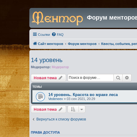
Форум менторо
Ссылки
FAQ
Сайт менторов
Форум менторов
Квесты, события, ре
14 уровень
Модератор:
Модератор
Поиск
Рас
Новая тема
ТЕМЫ
14 уровень. Красота во мраке леса
Vedeneev
»
03 сен 2021, 20:29
Новая тема
Вернуться к списку форумов
ПРАВА ДОСТУПА