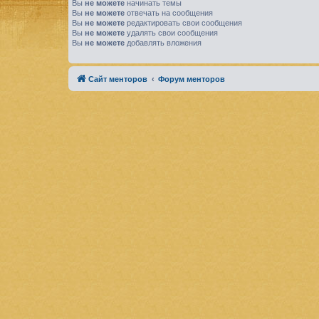
Вы
не можете
начинать темы
Вы
не можете
отвечать на сообщения
Вы
не можете
редактировать свои сообщения
Вы
не можете
удалять свои сообщения
Вы
не можете
добавлять вложения
Сайт менторов
Форум менторов