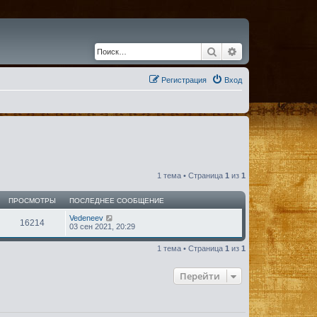
Поиск
Расширенный по
Регистрация
Вход
1 тема • Страница
1
из
1
ПРОСМОТРЫ
ПОСЛЕДНЕЕ СООБЩЕНИЕ
Vedeneev
16214
03 сен 2021, 20:29
1 тема • Страница
1
из
1
Перейти