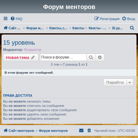
Форум менторов
FAQ
Регистрация
Вход
П
Сайт менторов
Форум менторов
Квесты, события, репутации
Квесты
Квесты - Люди
15 уровень
о
15 уровень
и
Модератор:
Модератор
с
Поиск
Расширенный по
Новая тема
к
0 тем • Страница
1
из
1
В этом форуме нет сообщений.
Перейти
ПРАВА ДОСТУПА
Вы
не можете
начинать темы
Вы
не можете
отвечать на сообщения
Вы
не можете
редактировать свои сообщения
Вы
не можете
удалять свои сообщения
Вы
не можете
добавлять вложения
Сайт менторов
Форум менторов
Часовой пояс:
UTC+03:00