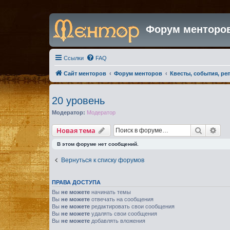
Форум менторо
Ссылки
FAQ
Сайт менторов
Форум менторов
Квесты, события, ре
20 уровень
Модератор:
Модератор
Поиск
Рас
Новая тема
В этом форуме нет сообщений.
Вернуться к списку форумов
ПРАВА ДОСТУПА
Вы
не можете
начинать темы
Вы
не можете
отвечать на сообщения
Вы
не можете
редактировать свои сообщения
Вы
не можете
удалять свои сообщения
Вы
не можете
добавлять вложения