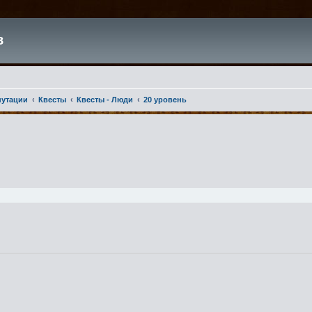
в
путации
Квесты
Квесты - Люди
20 уровень
ширенный поиск