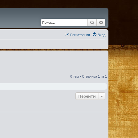
Поиск
Расширенный по
Регистрация
Вход
0 тем • Страница
1
из
1
Перейти