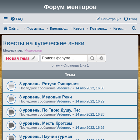
Форум менторов
FAQ
Регистрация
Вход
П
Сайт менторов
Форум менторов
Квесты, события, репутации
Квесты
Повторяющиеся квесты - Магмары
Квесты на купеческие знаки
о
Квесты на купеческие знаки
и
Модератор:
Модератор
с
Поиск
Расширенный по
Новая тема
к
5 тем • Страница
1
из
1
Темы
8 уровень. Ритуал Очищения
Последнее сообщение
Vedeneev
«
14 апр 2022, 16:30
8 уровень. Медовые Реки
Последнее сообщение
Vedeneev
«
14 апр 2022, 16:29
8 уровень. По Твою Душу, Пес
Последнее сообщение
Vedeneev
«
14 апр 2022, 16:28
8 уровень. Месть Крэтсам
Последнее сообщение
Vedeneev
«
14 апр 2022, 16:26
8 уровень. Паучий гурман