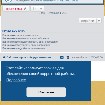
Последнее сообщение
Vedeneev
«
14 апр 2022, 16:25
Новая тема
5 тем • Страница
1
из
1
Перейти
ПРАВА ДОСТУПА
Вы
не можете
начинать темы
Вы
не можете
отвечать на сообщения
Вы
не можете
редактировать свои сообщения
Вы
не можете
удалять свои сообщения
Вы
не можете
добавлять вложения
Сайт менторов
Форум менторов
Часовой пояс:
UTC+03:00
Создано на основе
phpBB
® Forum Software © phpBB Limited
Этот сайт использует cookies для
Русская поддержка phpBB
обеспечения своей корректной работы.
Конфиденциальность
|
Правила
Подробнее
Согласен