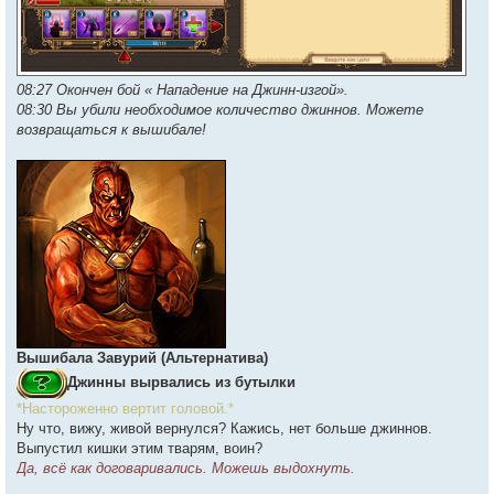
08:27 Окончен бой « Нападение на Джинн-изгой».
08:30 Вы убили необходимое количество джиннов. Можете
возвращаться к вышибале!
Вышибала Завурий (Альтернатива)
Джинны вырвались из бутылки
*Настороженно вертит головой.*
Ну что, вижу, живой вернулся? Кажись, нет больше джиннов.
Выпустил кишки этим тварям, воин?
Да, всё как договаривались. Можешь выдохнуть.