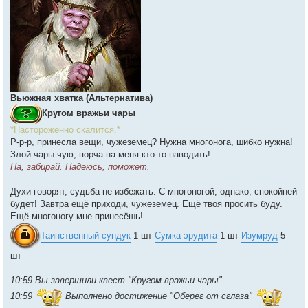
Вьюжная хватка (Альтернатива)
Кругом вражьи чары
*Настороженно скалится.*
Р-р-р, принесла вещи, чужеземец? Нужна многонога, шибко нужна!
Злой чары чую, порча на меня кто-то наводить!
На, забирай. Надеюсь, поможет.
Духи говорят, судьба не избежать. С многоногой, однако, спокойней
будет! Завтра ещё приходи, чужеземец. Ещё твоя просить буду.
Ещё многоногу мне принесёшь!
Таинственный сундук
1 шт
Сумка эрудита
1 шт
Изумруд
5
шт
10:59 Вы завершили квест "Кругом вражьи чары".
10:59
Выполнено достижение "Оберег от сглаза"