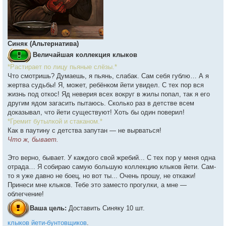
Синяк (Альтернатива)
Величайшая коллекция клыков
*Растирает по лицу пьяные слёзы.*
Что смотришь? Думаешь, я пьянь, слабак. Сам себя гублю… А я
жертва судьбы! Я, может, ребёнком йети увидел. С тех пор вся
жизнь под откос! Яд неверия всех вокруг в жилы попал, так я его
другим ядом загасить пытаюсь. Сколько раз в детстве всем
доказывал, что йети существуют! Хоть бы один поверил!
*Гремит бутылкой и стаканом.*
Как в паутину с детства запутан — не вырваться!
Что ж, бывает.
Это верно, бывает. У каждого свой жребий... С тех пор у меня одна
отрада… Я собираю самую большую коллекцию клыков йети. Сам-
то я уже давно не боец, но вот ты... Очень прошу, не откажи!
Принеси мне клыков. Тебе это заместо прогулки, а мне —
облегчение!
Ваша цель:
Доставить Синяку 10 шт.
клыков йети-бунтовщиков
.