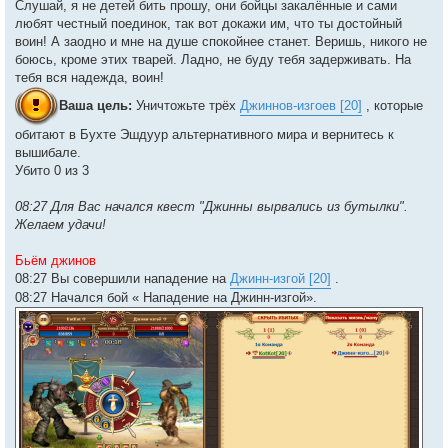
Слушай, я не детей бить прошу, они бойцы закалённые и сами
любят честный поединок, так вот докажи им, что ты достойный
воин! А заодно и мне на душе спокойнее станет. Веришь, никого не
боюсь, кроме этих тварей. Ладно, не буду тебя задерживать. На
тебя вся надежда, воин!
Ваша цель:
Уничтожьте трёх
Джиннов-изгоев [20]
, которые
обитают в Бухте Эшдуур альтернативного мира и вернитесь к
вышибале.
Убито 0 из 3
08:27 Для Вас начался квест "Джинны вырвались из бутылки".
Желаем удачи!
Бьём джинов
08:27 Вы совершили нападение на
Джинн-изгой [20]
.
08:27 Начался бой « Нападение на Джинн-изгой».