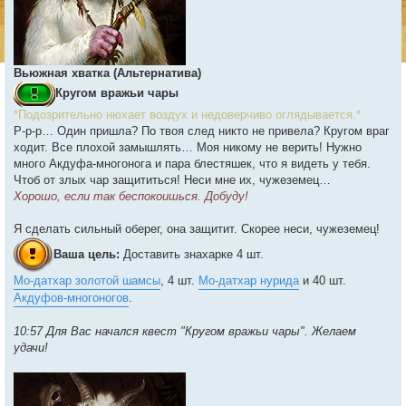
Вьюжная хватка (Альтернатива)
Кругом вражьи чары
*Подозрительно нюхает воздух и недоверчиво оглядывается.*
Р-р-р… Один пришла? По твоя след никто не привела? Кругом враг
ходит. Все плохой замышлять… Моя никому не верить! Нужно
много Акдуфа-многонога и пара блестяшек, что я видеть у тебя.
Чтоб от злых чар защититься! Неси мне их, чужеземец…
Хорошо, если так беспокоишься. Добуду!
Я сделать сильный оберег, она защитит. Скорее неси, чужеземец!
Ваша цель:
Доставить знахарке 4 шт.
Мо-датхар золотой шамсы
, 4 шт.
Мо-датхар нурида
и 40 шт.
Акдуфов-многоногов
.
10:57 Для Вас начался квест "Кругом вражьи чары". Желаем
удачи!