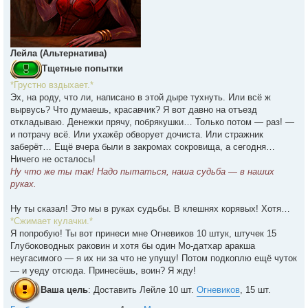
Лейла (Альтернатива)
Тщетные попытки
*Грустно вздыхает.*
Эх, на роду, что ли, написано в этой дыре тухнуть. Или всё ж
вырвусь? Что думаешь, красавчик? Я вот давно на отъезд
откладываю. Денежки прячу, побрякушки… Только потом — раз! —
и потрачу всё. Или ухажёр обворует дочиста. Или стражник
заберёт… Ещё вчера были в закромах сокровища, а сегодня…
Ничего не осталось!
Ну что же ты так! Надо пытаться, наша судьба — в наших
руках.
Ну ты сказал! Это мы в руках судьбы. В клешнях корявых! Хотя…
*Сжимает кулачки.*
Я попробую! Ты вот принеси мне Огневиков 10 штук, штучек 15
Глубоководных раковин и хотя бы один Мо-датхар аракша
неугасимого — я их ни за что не упущу! Потом подкоплю ещё чуток
— и уеду отсюда. Принесёшь, воин? Я жду!
Ваша цель
: Доставить Лейле 10 шт.
Огневиков
, 15 шт.