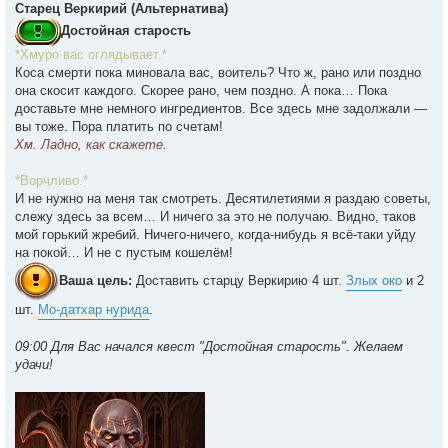
Старец Веркирий (Альтернатива)
Достойная старость
*Хмуро вас оглядывает.*
Коса смерти пока миновала вас, воитель? Что ж, рано или поздно
она скосит каждого. Скорее рано, чем поздно. А пока… Пока
доставьте мне немного ингредиентов. Все здесь мне задолжали —
вы тоже. Пора платить по счетам!
Хм. Ладно, как скажете.
*Ворчливо.*
И не нужно на меня так смотреть. Десятилетиями я раздаю советы,
слежу здесь за всем… И ничего за это не получаю. Видно, таков
мой горький жребий. Ничего-ничего, когда-нибудь я всё-таки уйду
на покой… И не с пустым кошелём!
Ваша цель:
Доставить cтарцу Веркирию 4 шт.
Злых око
и 2
шт.
Мо-датхар нурида
.
09:00 Для Вас начался квест "Достойная старость". Желаем
удачи!