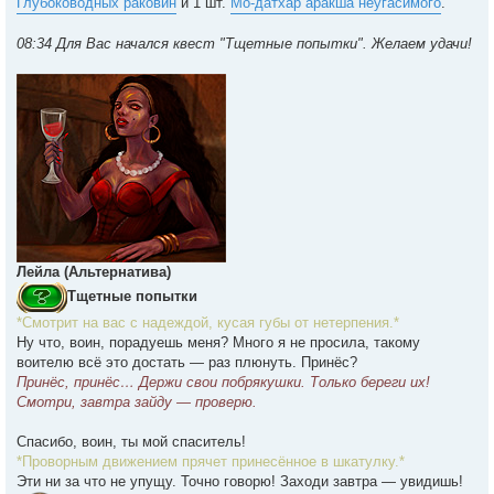
Глубоководных раковин
и 1 шт.
Мо-датхар аракша неугасимого
.
08:34 Для Вас начался квест "Тщетные попытки". Желаем удачи!
Лейла (Альтернатива)
Тщетные попытки
*Смотрит на вас с надеждой, кусая губы от нетерпения.*
Ну что, воин, порадуешь меня? Много я не просила, такому
воителю всё это достать — раз плюнуть. Принёс?
Принёс, принёс… Держи свои побрякушки. Только береги их!
Смотри, завтра зайду — проверю.
Спасибо, воин, ты мой спаситель!
*Проворным движением прячет принесённое в шкатулку.*
Эти ни за что не упущу. Точно говорю! Заходи завтра — увидишь!