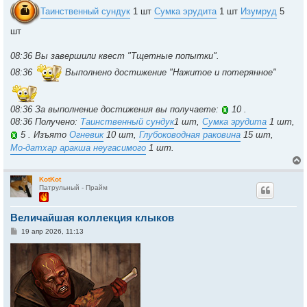
Таинственный сундук
1 шт
Сумка эрудита
1 шт
Изумруд
5
шт
08:36 Вы завершили квест "Тщетные попытки".
08:36
Выполнено достижение "Нажитое и потерянное"
08:36 За выполнение достижения вы получаете:
10 .
08:36 Получено:
Таинственный сундук
1 шт,
Сумка эрудита
1 шт,
5 . Изъято
Огневик
10 шт,
Глубоководная раковина
15 шт,
Мо-датхар аракша неугасимого
1 шт.
KotKot
Патрульный - Прайм
у
т
Величайшая коллекция клыков
ь
с
С
19 апр 2026, 11:13
о
к
о
б
щ
е
ч
н
и
е
у