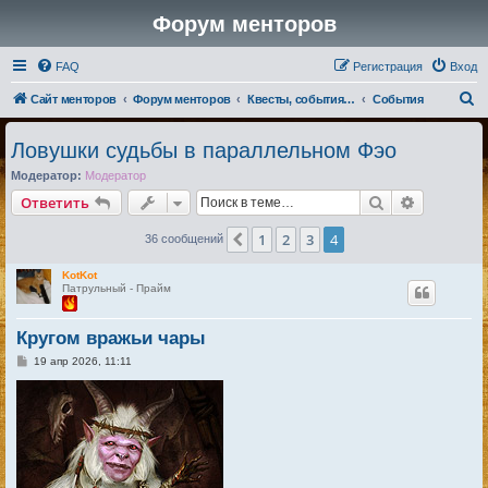
Форум менторов
FAQ
Регистрация
Вход
П
Сайт менторов
Форум менторов
Квесты, события, репутации
События
о
Ловушки судьбы в параллельном Фэо
и
Модератор:
Модератор
с
Поиск
Расширен
Ответить
к
1
2
3
4
Пред.
36 сообщений
KotKot
Патрульный - Прайм
Кругом вражьи чары
С
19 апр 2026, 11:11
о
о
б
щ
е
н
и
е