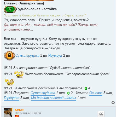
Гливенс (Альтернатива)
Судьбоносная настойка
*Болтает в большой бутыли какую-то бурую жижу.*
Эх, слабовата пока… Принёс ингредиенты, воитель?
Да, вот они. Но… может, всё-таки не надо? Жалко, если
отравится кто…
Все мы — игрушки судьбы. Кому суждено утонуть, тот не
отравится. Зато кто отравится, тот не утонет! Благодарю, воитель.
Завтра ещё понадобится — заходи.
Сумка эрудита
1 шт
Изумруд
2 шт
08:21 Вы завершили квест "Судьбоносная настойка".
08:21
Выполнено достижение "Экспериментальная брага"
08:21 За выполнение достижения вы получаете:
4 .
08:21 Получено:
Сумка эрудита
1 шт,
2 . Изъято
Огневик
5 шт,
Горецвет
5 шт,
Мо-датхар золотой шамсы
1 шт.
KotKot
Патрульный - Прайм