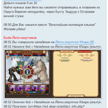
Добыто клыков 0 из 10
Найти нужных вам йети вы сможете отправившись в плавание из
Округа Виригия неподалёку, через Бухту Эшдуур к Островам
вечной стужи.
08:50 Для Вас начался квест "Величайшая коллекция клыков".
Желаем удачи!
Бьём Йети-лазутчиков
08:51 Вы совершили нападение на
Йети-лазутчик Юкари [8]
.
08:51 Начался бой « Нападение на Йети-лазутчик Юкари (альт)».
08:52 Окончен бой « Нападение на Йети-лазутчик Юкари (альт)».
08:52 Получено: [ur=lhttps://w1.dwar.ru/artifact_info.php?