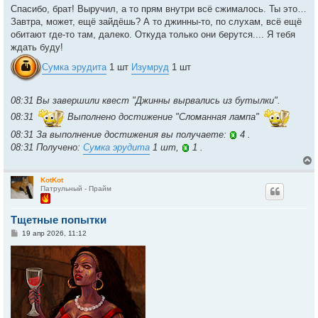
Спасибо, брат! Выручил, а то прям внутри всё сжималось. Ты это…
Завтра, может, ещё зайдёшь? А то джинны-то, по слухам, всё ещё
обитают где-то там, далеко. Откуда только они берутся.... Я тебя
ждать буду!
Сумка эрудита
1 шт
Изумруд
1 шт
08:31 Вы завершили квест "Джинны вырвались из бутылки".
08:31
Выполнено достижение "Сломанная лампа"
08:31 За выполнение достижения вы получаете:
4 .
08:31 Получено:
Сумка эрудита
1 шт,
1 .
KotKot
Патрульный - Прайм
у
т
Тщетные попытки
ь
с
С
19 апр 2026, 11:12
о
к
о
б
щ
е
ч
н
и
е
у