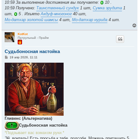
10:59 За выполнение достижения вы получаете:
10 .
10:59 Получено:
Таинственный сундук
1 шт,
Сумка эрудита
1
шт,
5 . Изъято
Акдуф-многоног
40 шт,
Мо-датхар золотой шамсы
4 шт,
Мо-датхар нурида
4 шт.
KotKot
Патрульный - Прайм
у
т
Судьбоносная настойка
ь
с
С
19 апр 2026, 11:11
о
к
о
б
щ
е
ч
н
и
е
у
Гливенс (Альтернатива)
Судьбоносная настойка
*Подзывает вас взмахом руки.*
Эй, воитель! Есть просьба к тебе, подсоби. Можешь притащить 5