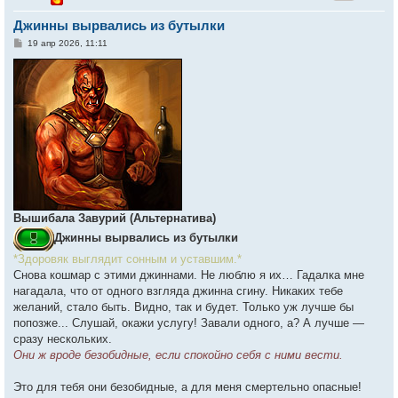
у
т
Джинны вырвались из бутылки
ь
с
С
19 апр 2026, 11:11
о
к
о
б
щ
е
ч
н
и
е
у
Вышибала Завурий (Альтернатива)
Джинны вырвались из бутылки
*Здоровяк выглядит сонным и уставшим.*
Снова кошмар с этими джиннами. Не люблю я их… Гадалка мне
нагадала, что от одного взгляда джинна сгину. Никаких тебе
желаний, стало быть. Видно, так и будет. Только уж лучше бы
попозже... Слушай, окажи услугу! Завали одного, а? А лучше —
сразу нескольких.
Они ж вроде безобидные, если спокойно себя с ними вести.
Это для тебя они безобидные, а для меня смертельно опасные!