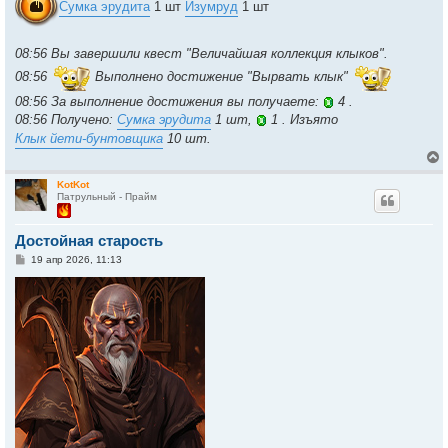
Сумка эрудита
1 шт
Изумруд
1 шт
08:56 Вы завершили квест "Величайшая коллекция клыков".
08:56
Выполнено достижение "Вырвать клык"
08:56 За выполнение достижения вы получаете:
4 .
08:56 Получено:
Сумка эрудита
1 шт,
1 . Изъято
Клык йети-бунтовщика
10 шт.
KotKot
Патрульный - Прайм
у
т
Достойная старость
ь
с
С
19 апр 2026, 11:13
о
к
о
б
щ
е
ч
н
и
е
у