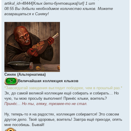
artikul_id=48444]Клык йети-бунтовщика[/url] 1 шт
08:55 Вы добыли необходимое количество клыков. Можете
возвращаться к Синяку!
Синяк (Альтернатива)
Величайшая коллекция клыков
*Завсегдатай заведения выглядит пободрее, чем в прошлый раз.*
Эх, до самой великой коллекции ещё собирать и собирать… Но
чую, ты мою просьбу выполнил! Принёс клыки, воитель?
Принёс... Но ты, гляжу, трезвее-то не стал.
Ну, теперь-то я на радостях, коллекция собирается! Это совсем
другое дело. Твоё здоровье, воитель! Завтра ещё приходи, опять
мне пособишь. Бывай!